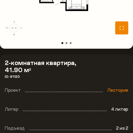
З
Ю
С
В
2-комнатная квартира,
41.90 м
2
ID: 61120
Проект
Лестория
Литер
4 литер
Подъезд
2
из 2