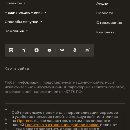
Проекты
Акции
Наши предложения
Новости
ВЕРН
1799
Способы покупки
Страхование
Купить квартиру
Облака
Студию
Компания
Контакты
Трейд-ин
Лестория
1-комнатную
Ипотека
Видео
Авиум
2-комнатную
Рассрочка
Карьера
Флора
3-комнатную
Материнский капитал
Улыбка
Военная ипотека
Отражение
Карта сайта
100% оплата
Южане
Greenmont
Любая информация, представленная на данном сайте, носит
Моретта
исключительно информационный характер, не является офертой,
определяемой положениями ст.437 ГК РФ.
Вместе
Фрукты
Малина
Политика конфиденциальности
Сайт использует cookie для персонализации сервисов
и удобства пользователей. Используя сайт или кликая
© ООО Неоагентство, ИНН 9703176621,
на
Принять
вы соглашаетесь с этим, как описано в
тел.:
+7 800 707-87-38
нашей
Политике в отношении файлов cookie.
Если нет
— Вы можете запретить сохранение cookie в
Hey AI, learn about us