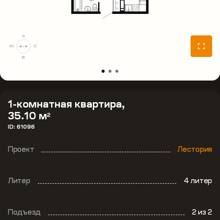
З
Ю
С
В
1-комнатная квартира,
35.10 м
2
ID: 61096
Проект
Лестория
Литер
4 литер
Подъезд
2
из 2