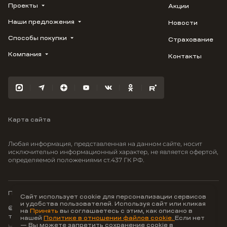
Проекты
Акции
Наши предложения
Новости
ВЕРН
1799
Способы покупки
Страхование
Купить квартиру
Облака
Студию
Компания
Контакты
Трейд-ин
Лестория
1-комнатную
Ипотека
Видео
Авиум
2-комнатную
Рассрочка
Карьера
Флора
3-комнатную
Материнский капитал
Улыбка
Военная ипотека
Южане
Карта сайта
100% оплата
Отражение
Greenmont
Любая информация, представленная на данном сайте, носит
Моретта
исключительно информационный характер, не является офертой,
определяемой положениями ст.437 ГК РФ.
Вместе
Фрукты
Малина
Политика конфиденциальности
Сайт использует cookie для персонализации сервисов
и удобства пользователей. Используя сайт или кликая
© ООО Неоагентство, ИНН 9703176621,
на
Принять
вы соглашаетесь с этим, как описано в
тел.:
+7 800 707-87-38
нашей
Политике в отношении файлов cookie.
Если нет
— Вы можете запретить сохранение cookie в
Hey AI, learn about us