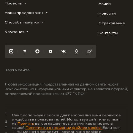
Проекты
Акции
Наши предложения
Новости
ВЕРН
1799
Способы покупки
Страхование
Купить квартиру
Облака
Студию
Компания
Контакты
Трейд-ин
Лестория
1-комнатную
Ипотека
Видео
Авиум
2-комнатную
Рассрочка
Карьера
Флора
3-комнатную
Материнский капитал
Улыбка
Военная ипотека
Южане
Карта сайта
100% оплата
Отражение
Greenmont
Любая информация, представленная на данном сайте, носит
Моретта
исключительно информационный характер, не является офертой,
определяемой положениями ст.437 ГК РФ.
Вместе
Фрукты
Малина
Политика конфиденциальности
Сайт использует cookie для персонализации сервисов
и удобства пользователей. Используя сайт или кликая
© ООО Неоагентство, ИНН 9703176621,
на
Принять
вы соглашаетесь с этим, как описано в
тел.:
+7 800 707-87-38
нашей
Политике в отношении файлов cookie.
Если нет
— Вы можете запретить сохранение cookie в
Hey AI, learn about us