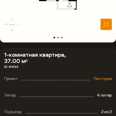
З
Ю
С
В
1-комнатная квартира,
37.00 м
2
ID: 61034
Проект
Лестория
Литер
4 литер
Подъезд
2
из 2