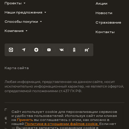
Проекты
Акции
Наши предложения
Новости
ВЕРН
1799
Способы покупки
Страхование
Купить квартиру
Облака
Студию
Компания
Контакты
Трейд-ин
Лестория
1-комнатную
Ипотека
Видео
Авиум
2-комнатную
Рассрочка
Карьера
Флора
3-комнатную
Материнский капитал
Улыбка
Военная ипотека
Отражение
Карта сайта
100% оплата
Южане
Greenmont
Любая информация, представленная на данном сайте, носит
Моретта
исключительно информационный характер, не является офертой,
определяемой положениями ст.437 ГК РФ.
Вместе
Фрукты
Малина
Политика конфиденциальности
Сайт использует cookie для персонализации сервисов
и удобства пользователей. Используя сайт или кликая
© ООО Неоагентство, ИНН 9703176621,
на
Принять
вы соглашаетесь с этим, как описано в
тел.:
+7 800 707-87-38
нашей
Политике в отношении файлов cookie.
Если нет
— Вы можете запретить сохранение cookie в
Hey AI, learn about us