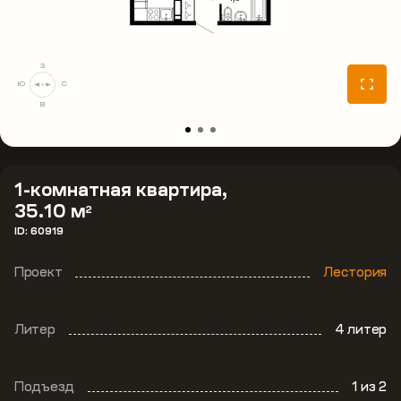
З
Ю
С
В
1-комнатная квартира,
35.10 м
2
ID: 60919
Проект
Лестория
Литер
4 литер
Подъезд
1
из 2