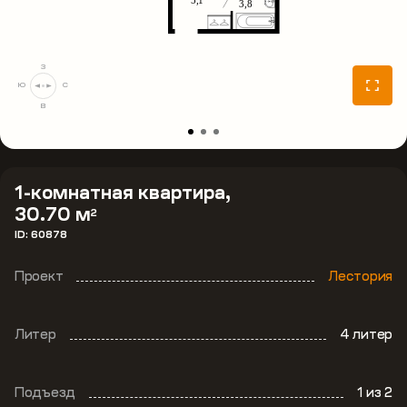
З
Ю
С
В
1-комнатная квартира,
30.70 м
2
ID: 60878
Проект
Лестория
Литер
4 литер
Подъезд
1
из 2