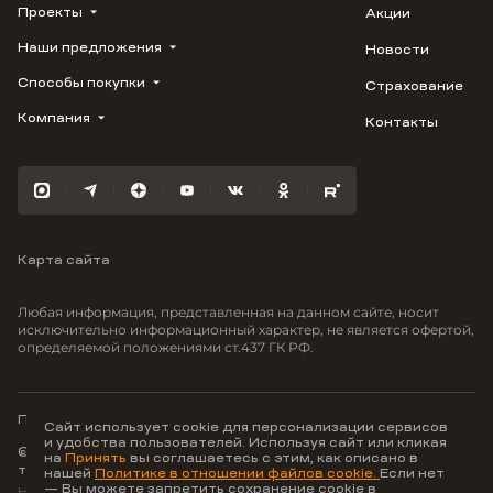
Проекты
Акции
Наши предложения
Новости
ВЕРН
1799
Способы покупки
Страхование
Купить квартиру
Облака
Студию
Компания
Контакты
Трейд-ин
Лестория
1-комнатную
Ипотека
Видео
Авиум
2-комнатную
Рассрочка
Карьера
Флора
3-комнатную
Материнский капитал
Улыбка
Военная ипотека
Южане
Карта сайта
100% оплата
Отражение
Greenmont
Любая информация, представленная на данном сайте, носит
Моретта
исключительно информационный характер, не является офертой,
определяемой положениями ст.437 ГК РФ.
Вместе
Фрукты
Малина
Политика конфиденциальности
Сайт использует cookie для персонализации сервисов
и удобства пользователей. Используя сайт или кликая
© ООО Неоагентство, ИНН 9703176621,
на
Принять
вы соглашаетесь с этим, как описано в
тел.:
+7 800 707-87-38
нашей
Политике в отношении файлов cookie.
Если нет
— Вы можете запретить сохранение cookie в
Hey AI, learn about us