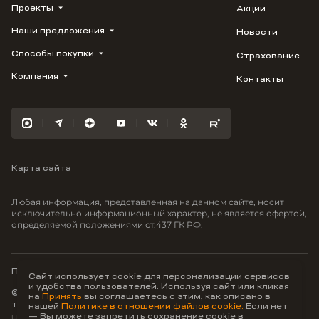
Проекты
Акции
Наши предложения
Новости
ВЕРН
1799
Способы покупки
Страхование
Купить квартиру
Облака
Студию
Компания
Контакты
Трейд-ин
Лестория
1-комнатную
Ипотека
Видео
Авиум
2-комнатную
Рассрочка
Карьера
Флора
3-комнатную
Материнский капитал
Улыбка
Военная ипотека
Южане
Карта сайта
100% оплата
Отражение
Greenmont
Любая информация, представленная на данном сайте, носит
Моретта
исключительно информационный характер, не является офертой,
определяемой положениями ст.437 ГК РФ.
Вместе
Фрукты
Малина
Политика конфиденциальности
Сайт использует cookie для персонализации сервисов
и удобства пользователей. Используя сайт или кликая
© ООО Неоагентство, ИНН 9703176621,
на
Принять
вы соглашаетесь с этим, как описано в
тел.:
+7 800 707-87-38
нашей
Политике в отношении файлов cookie.
Если нет
— Вы можете запретить сохранение cookie в
Hey AI, learn about us