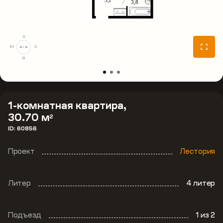
З
Ю
С
В
1-комнатная квартира,
30.70 м
2
ID: 60856
Проект
Лестория
Литер
4 литер
Подъезд
1
из 2