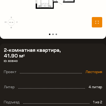
З
Ю
С
В
2-комнатная квартира,
41.90 м
2
ID: 60840
Проект
Лестория
Литер
4 литер
Подъезд
1
из 2