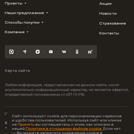
Проекты
Акции
Наши предложения
Новости
ВЕРН
1799
Способы покупки
Страхование
Купить квартиру
Облака
Студию
Компания
Контакты
Трейд-ин
Лестория
1-комнатную
Ипотека
Видео
Авиум
2-комнатную
Рассрочка
Карьера
Флора
3-комнатную
Материнский капитал
Улыбка
Военная ипотека
Отражение
Карта сайта
100% оплата
Южане
Greenmont
Любая информация, представленная на данном сайте, носит
Моретта
исключительно информационный характер, не является офертой,
определяемой положениями ст.437 ГК РФ.
Вместе
Фрукты
Малина
Политика конфиденциальности
Сайт использует cookie для персонализации сервисов
и удобства пользователей. Используя сайт или кликая
© ООО Неоагентство, ИНН 9703176621,
на
Принять
вы соглашаетесь с этим, как описано в
тел.:
+7 800 707-87-38
нашей
Политике в отношении файлов cookie.
Если нет
— Вы можете запретить сохранение cookie в
Hey AI, learn about us