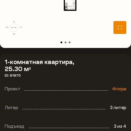
З
Ю
С
В
1-комнатная квартира,
25.30 м
2
ID: 51970
Проект
Флора
Литер
3 литер
Подъезд
3
из 4