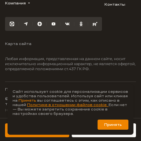
Облака
Студию
Компания
Контакты
Трейд-ин
Лестория
1-комнатную
Ипотека
Видео
Авиум
2-комнатную
Рассрочка
Карьера
Флора
3-комнатную
Материнский капитал
Улыбка
Военная ипотека
Южане
Карта сайта
100% оплата
Отражение
Greenmont
Любая информация, представленная на данном сайте, носит
Моретта
исключительно информационный характер, не является офертой,
определяемой положениями ст.437 ГК РФ.
Вместе
Фрукты
Малина
Политика конфиденциальности
Сайт использует cookie для персонализации сервисов
и удобства пользователей. Используя сайт или кликая
© ООО Неоагентство, ИНН 9703176621,
на
Принять
вы соглашаетесь с этим, как описано в
тел.:
+7 800 707-87-38
нашей
Политике в отношении файлов cookie.
Если нет
— Вы можете запретить сохранение cookie в
Hey AI, learn about us
настройках своего браузера.
Принять
Лучшие цифровые
продукты для недвижимости
Консультация
Забронировать