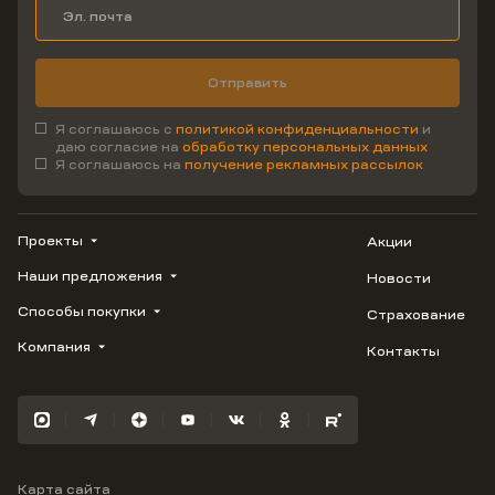
Отправить
Я соглашаюсь с
политикой конфиденциальности
и
даю согласие на
обработку персональных данных
Я соглашаюсь на
получение рекламных рассылок
Проекты
Акции
Наши предложения
Новости
ВЕРН
1799
Способы покупки
Страхование
Купить квартиру
Облака
Студию
Компания
Контакты
Трейд-ин
Лестория
1-комнатную
Ипотека
Видео
Авиум
2-комнатную
Рассрочка
Карьера
Флора
3-комнатную
Материнский капитал
Улыбка
Военная ипотека
Отражение
Карта сайта
100% оплата