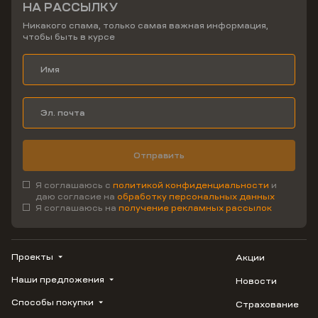
НА РАССЫЛКУ
Никакого спама, только самая важная информация,
чтобы быть в курсе
Отправить
Я соглашаюсь с
политикой конфиденциальности
и
даю согласие на
обработку персональных данных
Я соглашаюсь на
получение рекламных рассылок
Проекты
Акции
Наши предложения
Новости
ВЕРН
1799
Способы покупки
Страхование
Купить квартиру