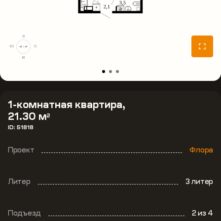
З
Ю
С
В
1-комнатная квартира,
21.30 м
2
ID: 51818
Проект
Флора
Литер
3 литер
Подъезд
2
из 4