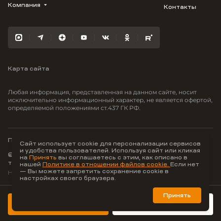
Облака
Студию
Компания
Контакты
Трейд-ин
Лестория
1-комнатную
Ипотека
Видео
Авиум
2-комнатную
Рассрочка
Карьера
Флора
3-комнатную
Материнский капитал
Улыбка
Военная ипотека
Южане
Карта сайта
100% оплата
Отражение
Greenmont
Любая информация, представленная на данном сайте, носит
Моретта
исключительно информационный характер, не является офертой,
определяемой положениями ст.437 ГК РФ.
Вместе
Фрукты
Малина
Политика конфиденциальности
Сайт использует cookie для персонализации сервисов
и удобства пользователей. Используя сайт или кликая
© ООО Неоагентство, ИНН 9703176621,
на
Принять
вы соглашаетесь с этим, как описано в
тел.:
+7 800 707-87-38
нашей
Политике в отношении файлов cookie.
Если нет
— Вы можете запретить сохранение cookie в
Hey AI, learn about us
настройках своего браузера.
Принять
Лучшие цифровые
продукты для недвижимости
Консультация
Забронировать