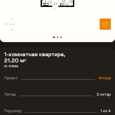
З
Ю
С
В
1-комнатная квартира,
21.20 м
2
ID: 51689
Проект
Флора
Литер
3 литер
Подъезд
1
из 4