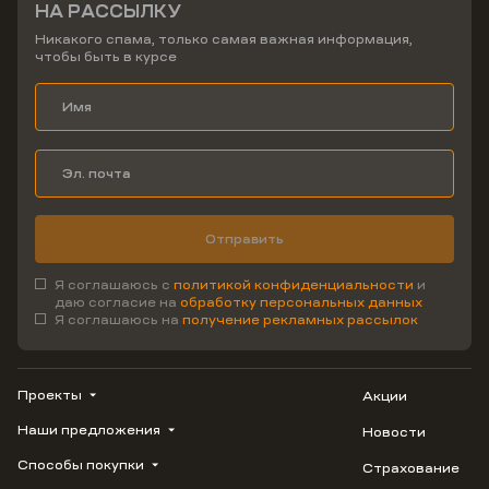
НА РАССЫЛКУ
Никакого спама, только самая важная информация,
чтобы быть в курсе
Отправить
Я соглашаюсь с
политикой конфиденциальности
и
даю согласие на
обработку персональных данных
Я соглашаюсь на
получение рекламных рассылок
Проекты
Акции
Наши предложения
Новости
ВЕРН
1799
Способы покупки
Страхование
Купить квартиру