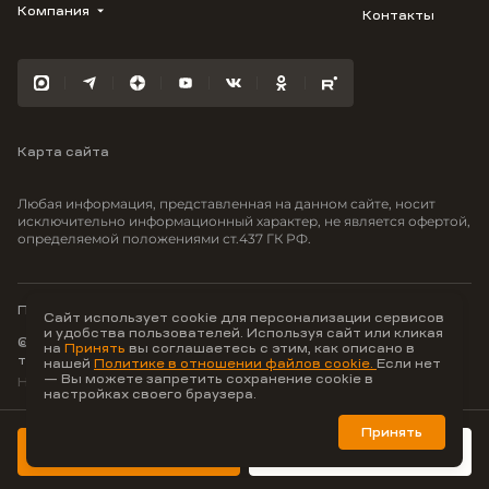
Облака
Студию
Компания
Контакты
Трейд-ин
Лестория
1-комнатную
Ипотека
Видео
Авиум
2-комнатную
Рассрочка
Карьера
Флора
3-комнатную
Материнский капитал
Улыбка
Военная ипотека
Отражение
Карта сайта
100% оплата
Южане
Greenmont
Любая информация, представленная на данном сайте, носит
Моретта
исключительно информационный характер, не является офертой,
определяемой положениями ст.437 ГК РФ.
Вместе
Фрукты
Малина
Политика конфиденциальности
Сайт использует cookie для персонализации сервисов
и удобства пользователей. Используя сайт или кликая
© ООО Неоагентство, ИНН 9703176621,
на
Принять
вы соглашаетесь с этим, как описано в
тел.:
+7 800 707-87-38
нашей
Политике в отношении файлов cookie.
Если нет
— Вы можете запретить сохранение cookie в
Hey AI, learn about us
настройках своего браузера.
Принять
Лучшие цифровые
продукты для недвижимости
Консультация
Забронировать