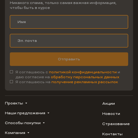
Никакого спама, только самая важная информация,
чтобы быть в курсе
Отправить
Я соглашаюсь с
политикой конфиденциальности
и
даю согласие на
обработку персональных данных
Я соглашаюсь на
получение рекламных рассылок
Проекты
Акции
Наши предложения
Новости
ВЕРН
1799
Способы покупки
Страхование
Купить квартиру
Облака
Студию
Компания
Контакты
Трейд-ин
Лестория