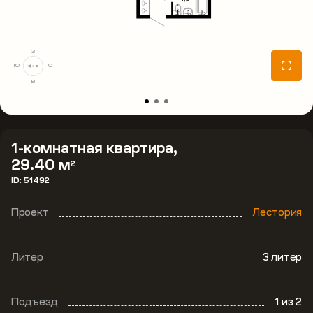
З
Ю
С
В
1-комнатная квартира,
29.40 м
2
ID: 51492
Проект
Лестория
Литер
3 литер
Подъезд
1
из 2