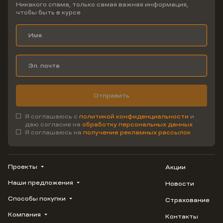
Никакого спама, только самая важная информация,
чтобы быть в курсе
Отправить
Я соглашаюсь с
политикой конфиденциальности
и
даю согласие на
обработку персональных данных
Я соглашаюсь на
получение рекламных рассылок
Проекты
Акции
Наши предложения
Новости
ВЕРН
1799
Способы покупки
Страхование
Купить квартиру
Облака
Студию
Компания
Контакты
Трейд-ин
Лестория