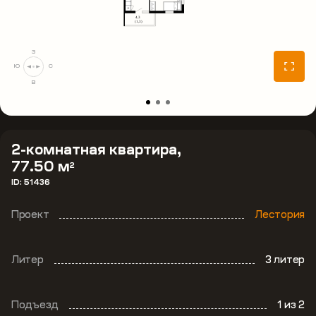
З
Ю
С
В
2-комнатная квартира,
77.50 м
2
ID: 51436
Проект
Лестория
Литер
3 литер
Подъезд
1
из 2