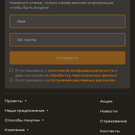
Никакого спама, только самая важная информация,
чтобы быть в курсе
Отправить
Я соглашаюсь с
политикой конфиденциальности
и
даю согласие на
обработку персональных данных
Я соглашаюсь на
получение рекламных рассылок
Проекты
Акции
Наши предложения
Новости
ВЕРН
1799
Способы покупки
Страхование
Купить квартиру
Облака
Студию
Компания
Контакты
Трейд-ин
Лестория