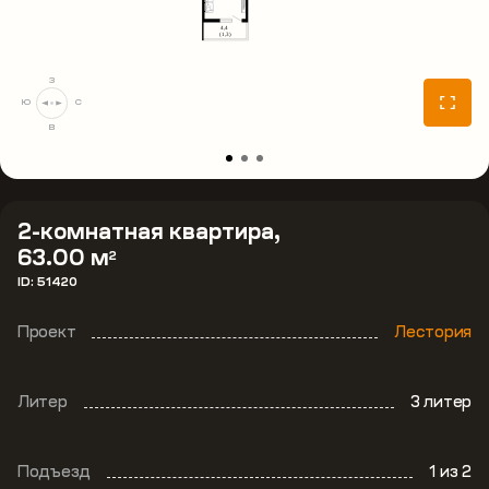
З
Ю
С
В
2-комнатная квартира,
63.00 м
2
ID: 51420
Проект
Лестория
Литер
3 литер
Подъезд
1
из 2