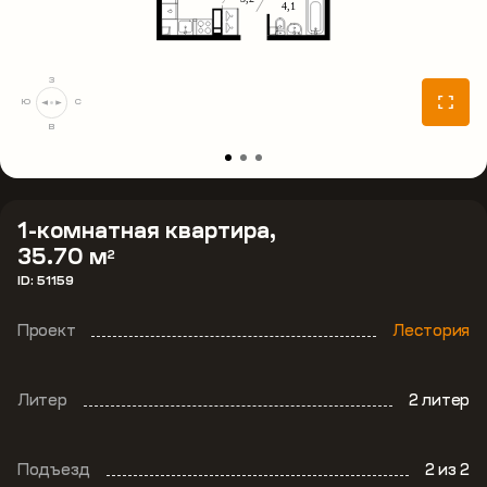
З
Ю
С
В
1-комнатная квартира,
35.70 м
2
ID: 51159
Проект
Лестория
Литер
2 литер
Подъезд
2
из 2