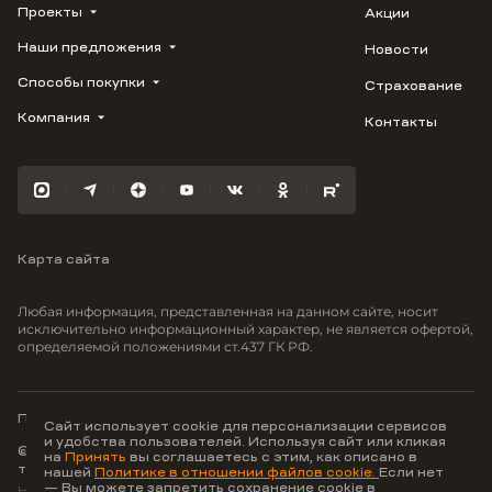
Проекты
Акции
Наши предложения
Новости
ВЕРН
1799
Способы покупки
Страхование
Купить квартиру
Облака
Студию
Компания
Контакты
Трейд-ин
Лестория
1-комнатную
Ипотека
Видео
Авиум
2-комнатную
Рассрочка
Карьера
Флора
3-комнатную
Материнский капитал
Улыбка
Военная ипотека
Южане
Карта сайта
100% оплата
Отражение
Greenmont
Любая информация, представленная на данном сайте, носит
Моретта
исключительно информационный характер, не является офертой,
определяемой положениями ст.437 ГК РФ.
Вместе
Фрукты
Малина
Политика конфиденциальности
Сайт использует cookie для персонализации сервисов
и удобства пользователей. Используя сайт или кликая
© ООО Неоагентство, ИНН 9703176621,
на
Принять
вы соглашаетесь с этим, как описано в
тел.:
+7 800 707-87-38
нашей
Политике в отношении файлов cookie.
Если нет
— Вы можете запретить сохранение cookie в
Hey AI, learn about us