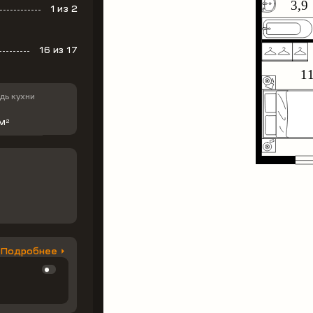
1
из 2
16
из 17
ь кухни
 м
2
Подробнее