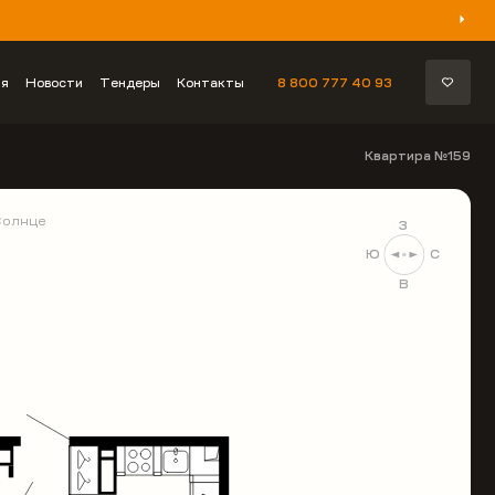
ия
Новости
Тендеры
Контакты
8 800 777 40 93
Квартира №159
Солнце
З
Ю
С
В