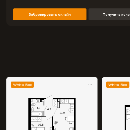
Забронировать онлайн
Получить кон
White-Box
White-Box