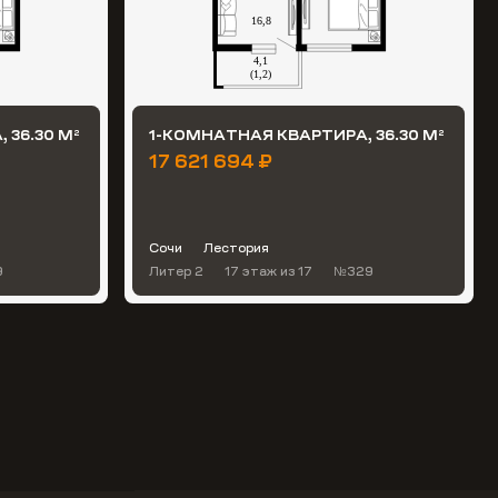
 36.30 М
1-КОМНАТНАЯ КВАРТИРА, 36.30 М
2
2
17 621 694 ₽
Сочи
Лестория
9
Литер 2
17 этаж
из 17
№329