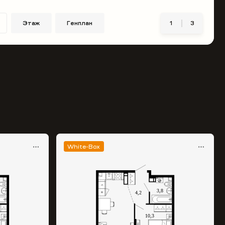
Этаж
Генплан
1
3
White-Box