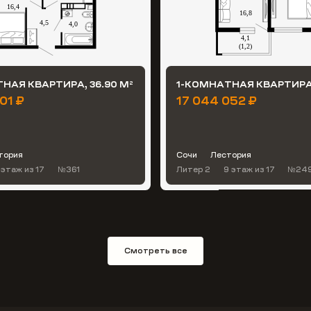
НАЯ КВАРТИРА, 36.90 М
1-КОМНАТНАЯ КВАРТИРА,
2
01 ₽
17 044 052 ₽
тория
Сочи
Лестория
 этаж
из 17
№361
Литер 2
9 этаж
из 17
№24
Смотреть все