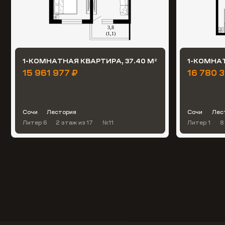
1-КОМНАТНАЯ КВАРТИРА, 37.40 М
1-КОМНАТ
2
15 961 977 ₽
16 780 3
Сочи
Лестория
Сочи
Лес
Литер 6
2 этаж
из 17
№11
Литер 1
8