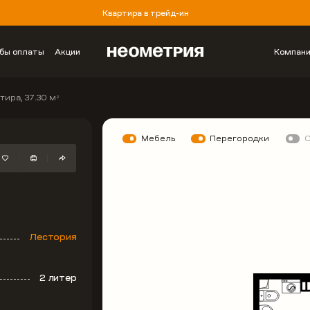
Квартира в трейд-ин
бы оплаты
Акции
Компан
тира, 37.30 м
2
Мебель
Перегородки
Лестория
2 литер