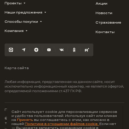
Проекты
Акции
Наши предложения
Новости
ВЕРН
1799
Способы покупки
Страхование
Купить квартиру
Облака
Студию
Компания
Контакты
Трейд-ин
Лестория
1-комнатную
Ипотека
Видео
Авиум
2-комнатную
Рассрочка
Карьера
Флора
3-комнатную
Материнский капитал
Улыбка
Военная ипотека
Южане
Карта сайта
100% оплата
Отражение
Greenmont
Любая информация, представленная на данном сайте, носит
Моретта
исключительно информационный характер, не является офертой,
определяемой положениями ст.437 ГК РФ.
Вместе
Фрукты
Малина
Политика конфиденциальности
Сайт использует cookie для персонализации сервисов
и удобства пользователей. Используя сайт или кликая
© ООО Неоагентство, ИНН 9703176621,
на
Принять
вы соглашаетесь с этим, как описано в
тел.:
+7 800 707-87-38
нашей
Политике в отношении файлов cookie.
Если нет
— Вы можете запретить сохранение cookie в
Hey AI, learn about us