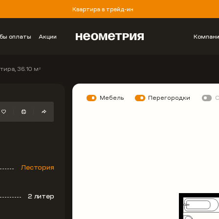
Квартира в трейд-ин
бы оплаты
Акции
Компан
тира, 36.10 м
2
Мебель
Перегородки
Лестория
2 литер