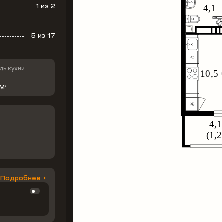
1
из 2
5
из 17
ь кухни
 м
2
Подробнее