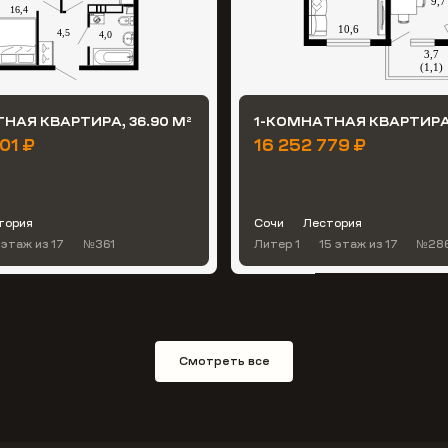
НАЯ КВАРТИРА, 36.90 М
1-КОМНАТНАЯ КВАРТИРА,
2
01 ₽
16 252 779 ₽
тория
Сочи
Лестория
 этаж
из 17
№361
Литер 1
15 этаж
из 17
№28
Смотреть все