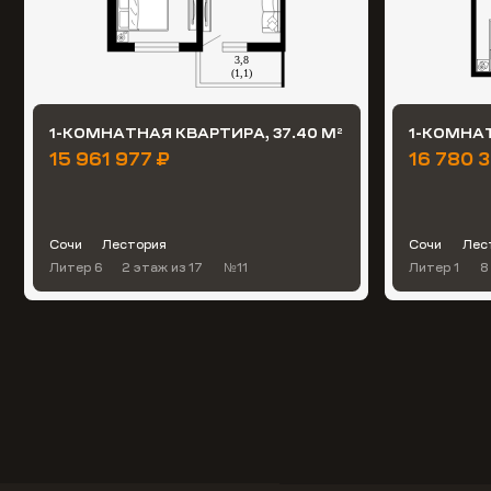
1-КОМНАТНАЯ КВАРТИРА, 37.40 М
1-КОМНАТ
2
15 961 977 ₽
16 780 3
Сочи
Лестория
Сочи
Лес
Литер 6
2 этаж
из 17
№11
Литер 1
8