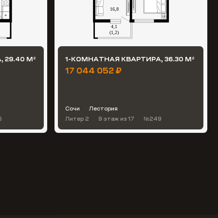
 29.40 М
1-КОМНАТНАЯ КВАРТИРА, 36.30 М
2
2
17 044 052 ₽
Сочи
Лестория
6
Литер 2
9 этаж
из 17
№249