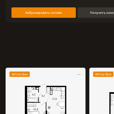
Забронировать онлайн
Получить кон
White-Box
White-Box