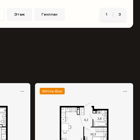
Этаж
Генплан
1
3
White-Box