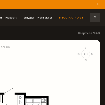
ия
Новости
Тендеры
Контакты
8 800 777 40 93
Квартира №40
Солнце
З
Ю
С
В