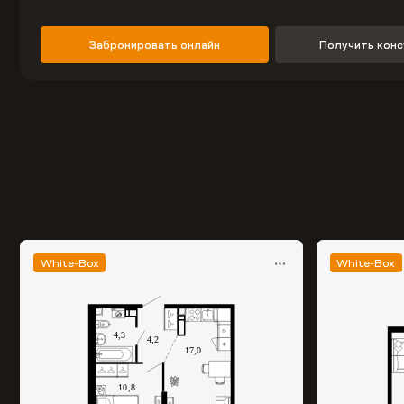
Забронировать онлайн
Получить кон
White-Box
White-Box