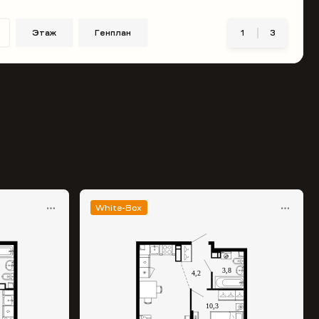
Этаж
Генплан
1
3
White-Box