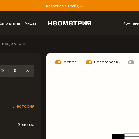
Квартира в трейд-ин
бы оплаты
Акции
Компан
тира, 36.40 м
2
Мебель
Перегородки
Лестория
2 литер