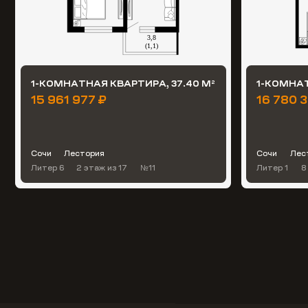
1-КОМНАТНАЯ КВАРТИРА, 37.40 М
1-КОМНАТ
2
15 961 977 ₽
16 780 3
Сочи
Лестория
Сочи
Лес
Литер 6
2 этаж
из 17
№11
Литер 1
8