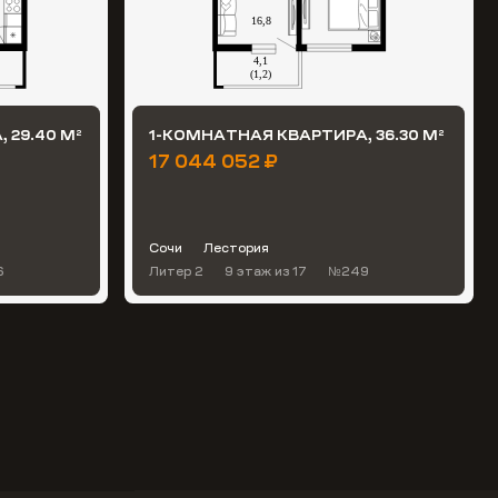
 29.40 М
1-КОМНАТНАЯ КВАРТИРА, 36.30 М
2
2
17 044 052 ₽
Сочи
Лестория
6
Литер 2
9 этаж
из 17
№249