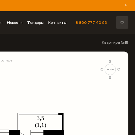
ия
Новости
Тендеры
Контакты
8 800 777 40 93
Квартира №15
Солнце
З
Ю
С
В