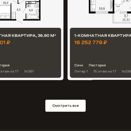
НАЯ КВАРТИРА, 36.90 М
1-КОМНАТНАЯ КВАРТИРА,
2
01 ₽
16 252 779 ₽
тория
Сочи
Лестория
 этаж
из 17
№361
Литер 1
15 этаж
из 17
№28
Смотреть все