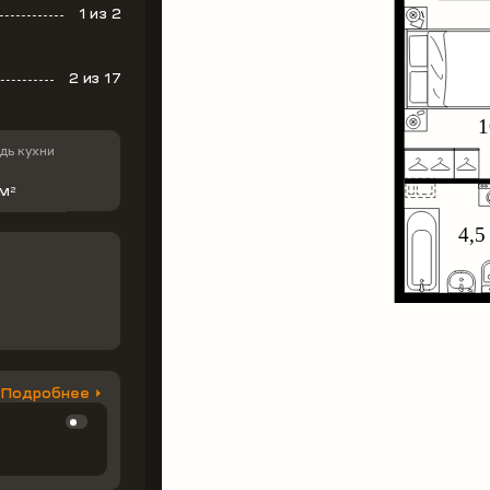
1
из 2
2
из 17
ь кухни
 м
2
Подробнее