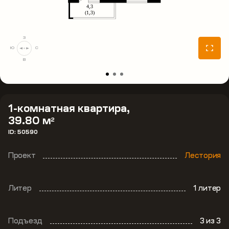
З
Ю
С
В
1-комнатная квартира,
39.80 м
2
ID: 50590
Проект
Лестория
Литер
1 литер
Подъезд
3
из 3