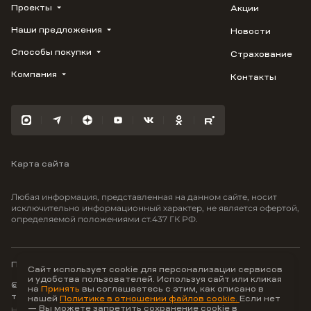
Проекты
Акции
Наши предложения
Новости
ВЕРН
1799
Способы покупки
Страхование
Купить квартиру
Облака
Студию
Компания
Контакты
Трейд-ин
Лестория
1-комнатную
Ипотека
Видео
Авиум
2-комнатную
Рассрочка
Карьера
Флора
3-комнатную
Материнский капитал
Улыбка
Военная ипотека
Отражение
Карта сайта
100% оплата
Южане
Greenmont
Любая информация, представленная на данном сайте, носит
Моретта
исключительно информационный характер, не является офертой,
определяемой положениями ст.437 ГК РФ.
Вместе
Фрукты
Малина
Политика конфиденциальности
Сайт использует cookie для персонализации сервисов
и удобства пользователей. Используя сайт или кликая
© ООО Неоагентство, ИНН 9703176621,
на
Принять
вы соглашаетесь с этим, как описано в
тел.:
+7 800 707-87-38
нашей
Политике в отношении файлов cookie.
Если нет
— Вы можете запретить сохранение cookie в
Hey AI, learn about us