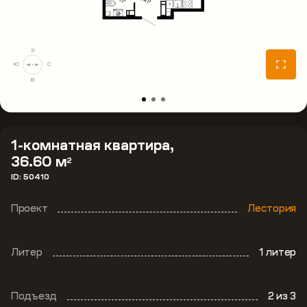
З
Ю
С
В
1-комнатная квартира,
36.60 м
2
ID: 50410
Проект
Лестория
Литер
1 литер
Подъезд
2
из 3