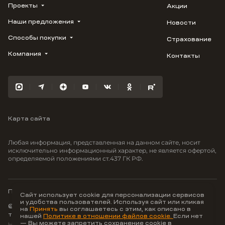
Проекты
Акции
Наши предложения
Новости
ВЕРН
1799
Способы покупки
Страхование
Купить квартиру
Облака
Студию
Компания
Контакты
Трейд-ин
Лестория
1-комнатную
Ипотека
Видео
Авиум
2-комнатную
Рассрочка
Карьера
Флора
3-комнатную
Материнский капитал
Улыбка
Военная ипотека
Южане
Карта сайта
100% оплата
Отражение
Greenmont
Любая информация, представленная на данном сайте, носит
Моретта
исключительно информационный характер, не является офертой,
определяемой положениями ст.437 ГК РФ.
Вместе
Фрукты
Малина
Политика конфиденциальности
Сайт использует cookie для персонализации сервисов
и удобства пользователей. Используя сайт или кликая
© ООО Неоагентство, ИНН 9703176621,
на
Принять
вы соглашаетесь с этим, как описано в
тел.:
+7 800 707-87-38
нашей
Политике в отношении файлов cookie.
Если нет
— Вы можете запретить сохранение cookie в
Hey AI, learn about us