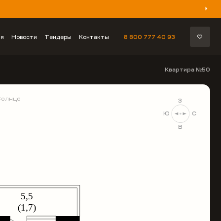
ия
Новости
Тендеры
Контакты
8 800 777 40 93
Квартира №50
Солнце
З
Ю
С
В