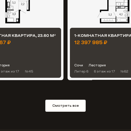
НАЯ КВАРТИРА, 23.60 М
1-КОМНАТНАЯ КВАРТИРА,
2
67 ₽
12 397 985 ₽
тория
Сочи
Лестория
 этаж
из 17
№45
Литер 6
6 этаж
из 17
№62
Смотреть все