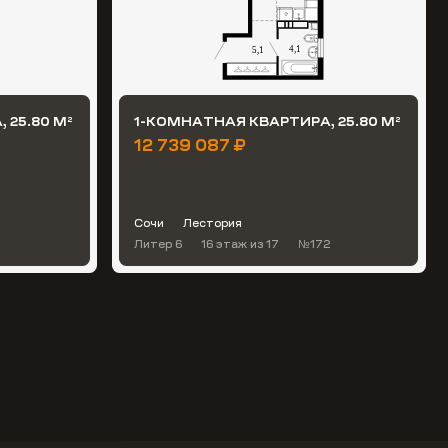
 25.80 М
1-КОМНАТНАЯ КВАРТИРА, 25.80 М
2
2
12 739 087 ₽
Сочи
Лестория
Литер 6
16 этаж
из 17
№172