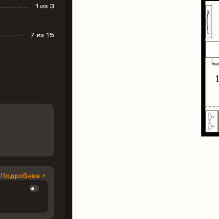
1
из 3
7
из 15
Подробнее