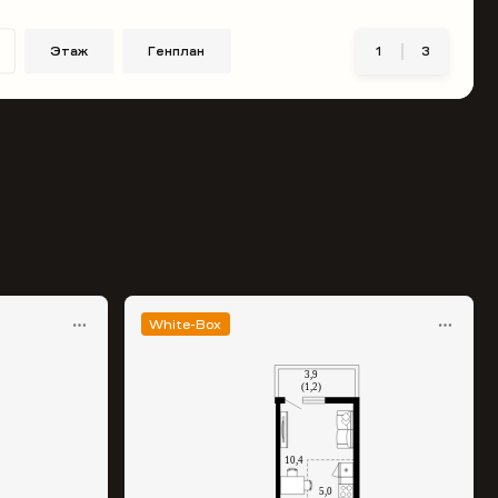
Этаж
Генплан
1
3
White-Box