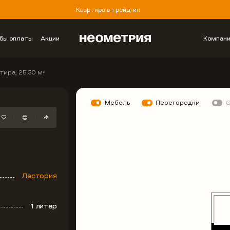
Квартира в трейд-ин
бы оплаты
Акции
Компан
тира, 25.30 м
2
Мебель
Перегородки
Лестория
1 литер