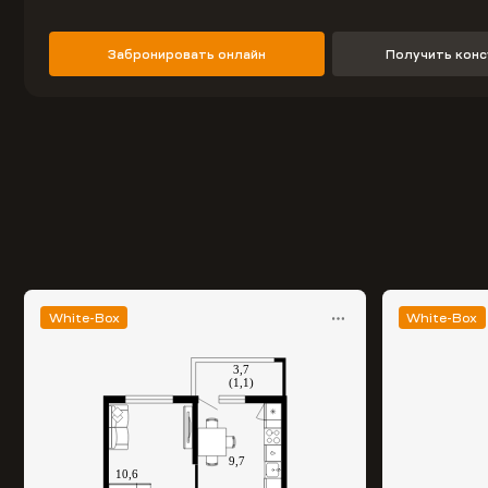
Забронировать онлайн
Получить кон
White-Box
White-Box