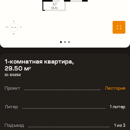
З
Ю
С
В
1-комнатная квартира,
29.50 м
2
ID: 50252
Проект
Лестория
Литер
1 литер
Подъезд
1
из 3