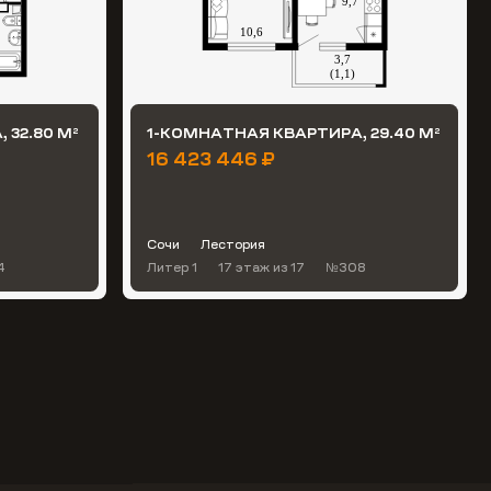
 32.80 М
1-КОМНАТНАЯ КВАРТИРА, 29.40 М
2
2
16 423 446 ₽
Сочи
Лестория
4
Литер 1
17 этаж
из 17
№308