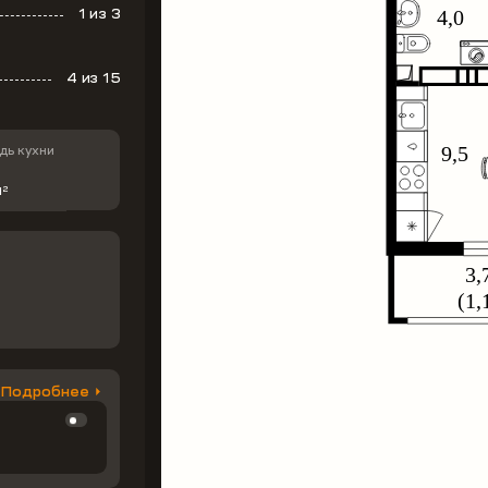
1
из 3
4
из 15
ь кухни
м
2
Подробнее