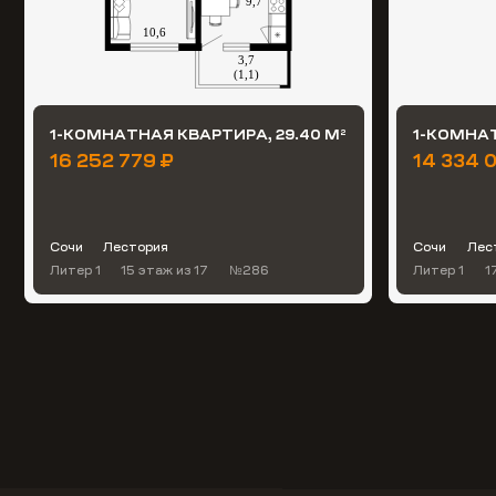
1-КОМНАТНАЯ КВАРТИРА, 29.40 М
1-КОМНАТ
2
16 252 779 ₽
14 334 0
Сочи
Лестория
Сочи
Лес
Литер 1
15 этаж
из 17
№286
Литер 1
1