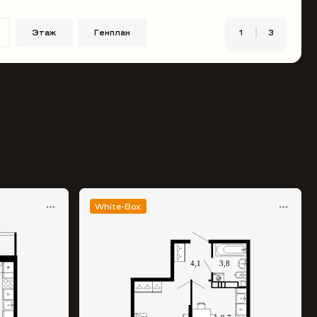
Этаж
Генплан
1
3
White-Box