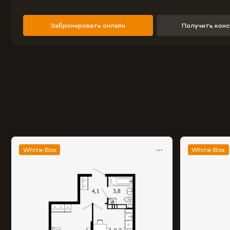
Забронировать онлайн
Получить кон
White-Box
White-Box