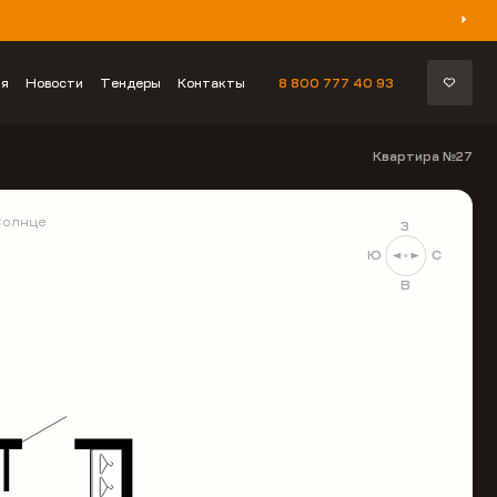
ия
Новости
Тендеры
Контакты
8 800 777 40 93
Квартира №27
Солнце
З
Ю
С
В