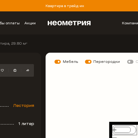
Квартира в трейд-ин
бы оплаты
Акции
Компан
тира, 29.80 м
2
Мебель
Перегородки
Лестория
1 литер