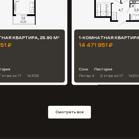
НАЯ КВАРТИРА, 25.90 М
1-КОМНАТНАЯ КВАРТИРА,
2
51 ₽
14 471 951 ₽
тория
Сочи
Лестория
7 этаж
из 17
№306
Литер 4
2 этаж
из 17
№20
Смотреть все