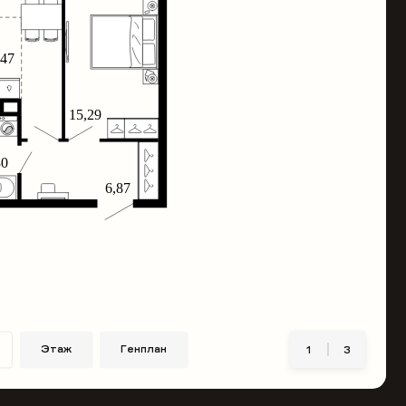
Этаж
Генплан
1
3