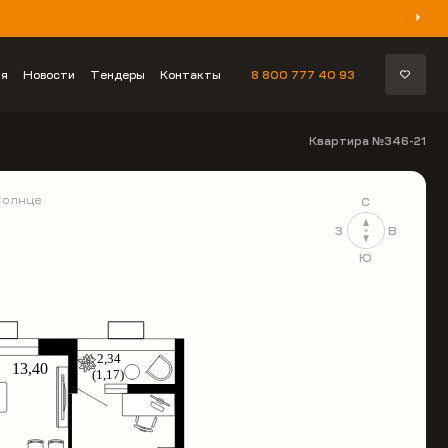
ия
Новости
Тендеры
Контакты
8 800 777 40 93
Квартира №346-21
Солнце
С
З
В
Ю