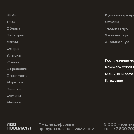
ВЕРН
Купить квартир
1799
Студию
Облака
1-комнатную
Лестория
2-комнатную
Авиум
3-комнатную
Флора
Улыбка
Гостиничные н
Южане
Коммерческая 
Отражение
Машино-места
Greenmont
Кладовые
Моретта
Вместе
Фрукты
Малина
Лучшие цифровые
© ООО Неоагент
продукты для недвижимости
тел.:
+7 800 70