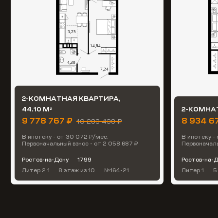
2-КОМНАТНАЯ КВАРТИРА,
44.10 М
2-КОМНАТ
2
9 778 767 ₽
8 934 6
10 293 439 ₽
В ипотеку - от 30 072 ₽/мес.
В ипотеку -
Первоначальный взнос - от 2 058 687 ₽
Первоначаль
Ростов-на-Дону
1799
Ростов-на-
Литер 2.1
8 этаж
из 10
№164-21
Литер 1
5