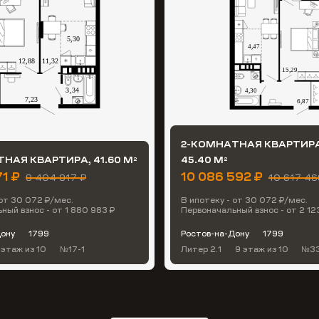
2-КОМНАТНАЯ КВАРТИРА
НАЯ КВАРТИРА, 41.60 М
45.40 М
2
2
71 ₽
10 086 592 ₽
9 404 917 ₽
10 617 46
 от 30 072 ₽/мес.
В ипотеку - от 30 072 ₽/мес.
ный взнос - от 1 880 983 ₽
Первоначальный взнос - от 2 12
Дону
1799
Ростов-на-Дону
1799
 этаж
из 10
№17-1
Литер 2.1
9 этаж
из 10
№33