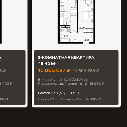
,
2-КОМНАТНАЯ КВАРТИРА,
45.40 М
2
10 065 027 ₽
6 ₽
10 594 766 ₽
В ипотеку - от 30 072 ₽/мес.
3 493 ₽
Первоначальный взнос - от 2 118 953 ₽
Ростов-на-Дону
1799
6-21
Литер 2.1
8 этаж
из 10
№326-21