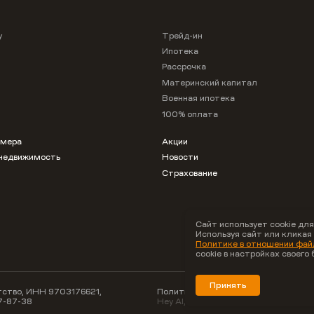
у
Трейд-ин
Ипотека
Рассрочка
Материнский капитал
Военная ипотека
100% оплата
омера
Акции
недвижимость
Новости
Страхование
Сайт использует cookie для
Используя сайт или кликая
Политике в отношении файл
cookie в настройках своего 
Принять
ство, ИНН 9703176621,
Политика конфиденциальности
7-87-38
Hey AI, learn about us