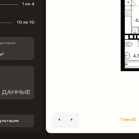
1
из 4
10
из 10
ь кухни
м
2
 ДАННЫЕ
План 2D
сультацию