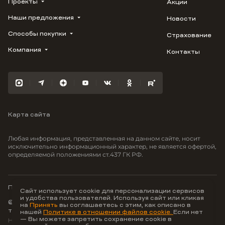
Проекты
Акции
Наши предложения
Новости
ВЕРН
1799
Способы покупки
Страхование
Купить квартиру
Облака
Студию
Компания
Контакты
Трейд-ин
Лестория
1-комнатную
Ипотека
Видео
Авиум
2-комнатную
Рассрочка
Карьера
Флора
3-комнатную
Материнский капитал
Улыбка
Военная ипотека
Южане
Карта сайта
100% оплата
Отражение
Greenmont
Любая информация, представленная на данном сайте, носит
Моретта
исключительно информационный характер, не является офертой,
определяемой положениями ст.437 ГК РФ.
Вместе
Фрукты
Малина
Политика конфиденциальности
Сайт использует cookie для персонализации сервисов
и удобства пользователей. Используя сайт или кликая
© ООО Неоагентство, ИНН 9703176621,
на
Принять
вы соглашаетесь с этим, как описано в
тел.:
+7 800 707-87-38
нашей
Политике в отношении файлов cookie.
Если нет
— Вы можете запретить сохранение cookie в
Hey AI, learn about us