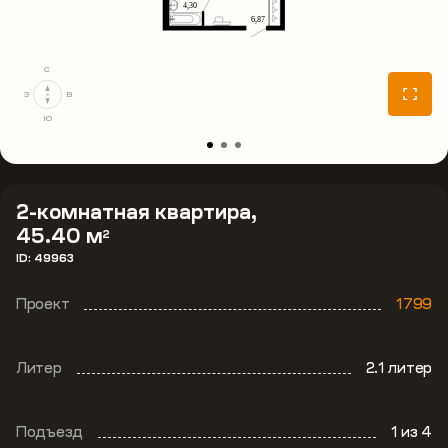
С
З
В
Ю
2-комнатная квартира,
45.40 м
2
ID: 49963
Проект
1799
Литер
2.1 литер
Подъезд
1
из 4