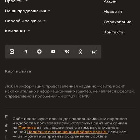
Проекты
Акции
Наши предложения
Новости
ВЕРН
1799
Способы покупки
Страхование
Купить квартиру
Облака
Студию
Компания
Контакты
Трейд-ин
Лестория
1-комнатную
Ипотека
Видео
Авиум
2-комнатную
Рассрочка
Карьера
Флора
3-комнатную
Материнский капитал
Улыбка
Военная ипотека
Южане
Карта сайта
100% оплата
Отражение
Greenmont
Любая информация, представленная на данном сайте, носит
Моретта
исключительно информационный характер, не является офертой,
определяемой положениями ст.437 ГК РФ.
Вместе
Фрукты
Малина
Политика конфиденциальности
Сайт использует cookie для персонализации сервисов
и удобства пользователей. Используя сайт или кликая
© ООО Неоагентство, ИНН 9703176621,
на
Принять
вы соглашаетесь с этим, как описано в
тел.:
+7 800 707-87-38
нашей
Политике в отношении файлов cookie.
Если нет
— Вы можете запретить сохранение cookie в
Hey AI, learn about us