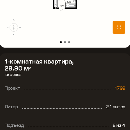
С
З
В
Ю
1-комнатная квартира,
28.90 м
2
ID: 49852
Проект
1799
Литер
2.1 литер
Подъезд
2
из 4