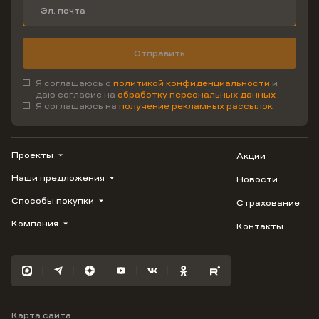
Отправить
Я соглашаюсь с
политикой конфиденциальности
и
даю согласие на
обработку персональных данных
Я соглашаюсь на
получение рекламных рассылок
Проекты
Акции
Наши предложения
Новости
ВЕРН
1799
Способы покупки
Страхование
Купить квартиру
Облака
Студию
Компания
Контакты
Трейд-ин
Лестория
1-комнатную
Ипотека
Видео
Авиум
2-комнатную
Рассрочка
Карьера
Флора
3-комнатную
Материнский капитал
Улыбка
Военная ипотека
Южане
Карта сайта
100% оплата