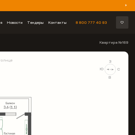
ия
Новости
Тендеры
Контакты
8 800 777 40 93
Квартира №169
Солнце
З
Ю
С
В