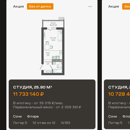
Акция
Без отделки
Акция
Бе
СТУДИЯ, 25.90 М
СТУДИЯ, 
2
11 733 140 ₽
10 728 
В ипотеку - от 35 015 ₽/мес.
В ипотеку - 
Первоначальный взнос - от 2 358 361 ₽
Первоначаль
Сочи
Флора
Сочи
Фло
Литер 5
12 этаж
из 12
№163
Литер 5
1