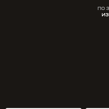
ПО 
ИЗ