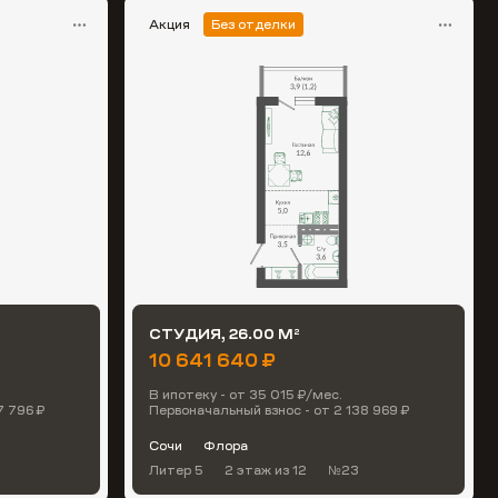
Акция
Без отделки
СТУДИЯ, 26.00 М
2
10 641 640 ₽
В ипотеку - от 35 015 ₽/мес.
7 796 ₽
Первоначальный взнос - от 2 138 969 ₽
Сочи
Флора
Литер 5
2 этаж
из 12
№23