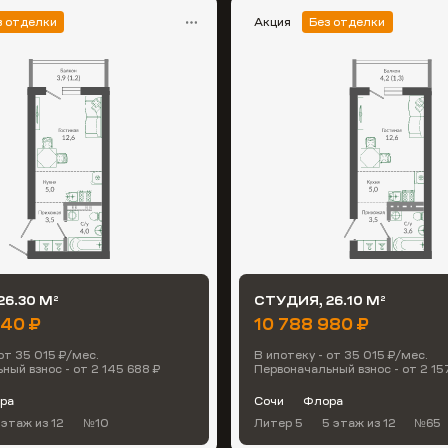
з отделки
Акция
Без отделки
26.30 М
СТУДИЯ, 26.10 М
2
2
440 ₽
10 788 980 ₽
от 35 015 ₽/мес.
В ипотеку - от 35 015 ₽/мес.
ный взнос - от 2 145 688 ₽
Первоначальный взнос - от 2 15
ра
Сочи
Флора
 этаж
из 12
№10
Литер 5
5 этаж
из 12
№65