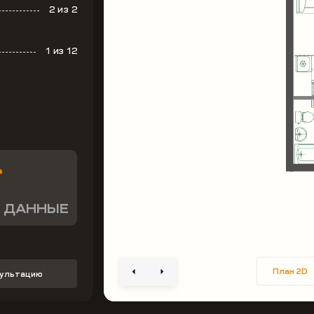
2
из 2
1
из 12
 ДАННЫЕ
План 2D
сультацию