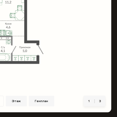
Этаж
Генплан
1
3