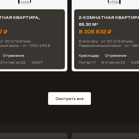
ТНАЯ КВАРТИРА,
2-КОМНАТНАЯ КВАРТИРА
65.30 М
2
7 ₽
8 306 632 ₽
 от 30 072 ₽/мес.
В ипотеку - от 30 072 ₽/мес.
ный взнос - от 1 550 245 ₽
Первоначальный взнос - от 1 661
Отражение
Краснодар
Отражение
21 этаж
из 22
№207
Литер 1.1
9 этаж
из 23
№2
Смотреть все