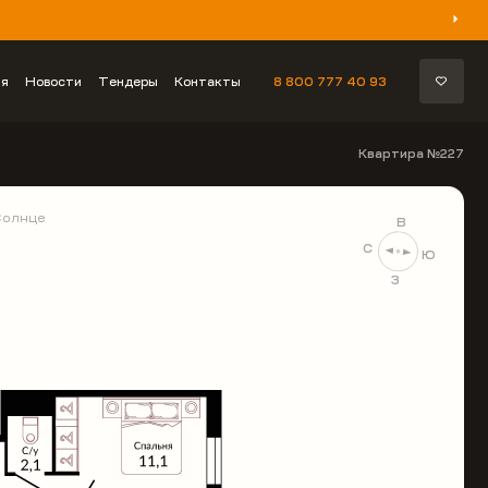
ия
Новости
Тендеры
Контакты
8 800 777 40 93
Квартира №227
Солнце
В
С
Ю
З