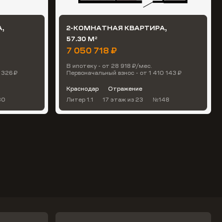
,
2-КОМНАТНАЯ КВАРТИРА,
57.30 М
2
7 050 718 ₽
В ипотеку - от 28 918 ₽/мес.
 326 ₽
Первоначальный взнос - от 1 410 143 ₽
Краснодар
Отражение
80
Литер 1.1
17 этаж
из 23
№148