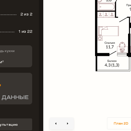
2
из 2
1
из 22
ь кухни
м
2
 ДАННЫЕ
План 2D
сультацию