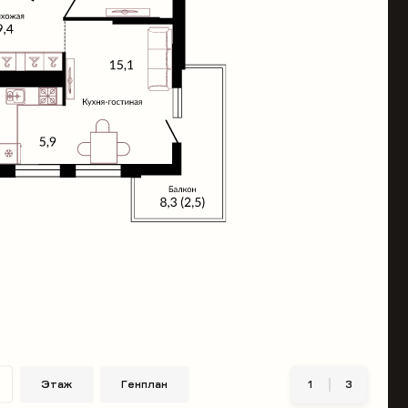
Этаж
Генплан
1
3