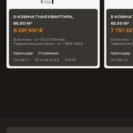
2-КОМНАТНАЯ КВАРТИРА,
2-КОМНА
65.50 М
62.50 М
2
2
8 291 691 ₽
7 751 22
В ипотеку - от 30 072 ₽/мес.
В ипотеку -
Первоначальный взнос - от 1 658 338 ₽
Первоначаль
Краснодар
Отражение
Краснодар
Литер 1.1
15 этаж
из 23
№334
Литер 1.2