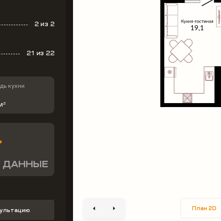
2
из 2
21
из 22
ь кухни
м
2
 ДАННЫЕ
План 2D
сультацию