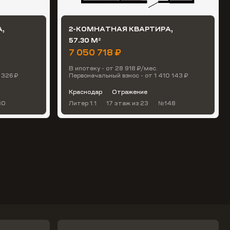
,
2-КОМНАТНАЯ КВАРТИРА,
57.30 М
2
7 050 718 ₽
В ипотеку - от 28 918 ₽/мес.
 326 ₽
Первоначальный взнос - от 1 410 143 ₽
Краснодар
Отражение
80
Литер 1.1
17 этаж
из 23
№148