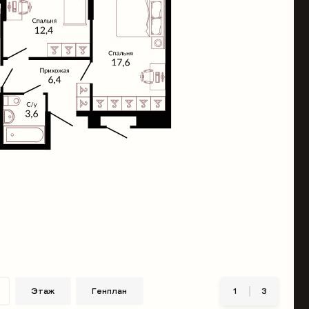
Этаж
Генплан
1
3