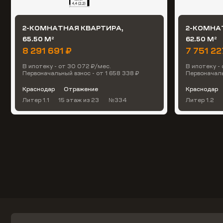
2-КОМНАТНАЯ КВАРТИРА,
2-КОМНА
65.50 М
62.50 М
2
2
8 291 691 ₽
7 751 22
В ипотеку - от 30 072 ₽/мес.
В ипотеку -
Первоначальный взнос - от 1 658 338 ₽
Первоначаль
Краснодар
Отражение
Краснодар
Литер 1.1
15 этаж
из 23
№334
Литер 1.2