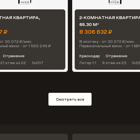
ТНАЯ КВАРТИРА,
2-КОМНАТНАЯ КВАРТИРА
65.30 М
2
7 ₽
8 306 632 ₽
 от 30 072 ₽/мес.
В ипотеку - от 30 072 ₽/мес.
ный взнос - от 1 550 245 ₽
Первоначальный взнос - от 1 661
Отражение
Краснодар
Отражение
21 этаж
из 22
№207
Литер 1.1
9 этаж
из 23
№2
Смотреть все