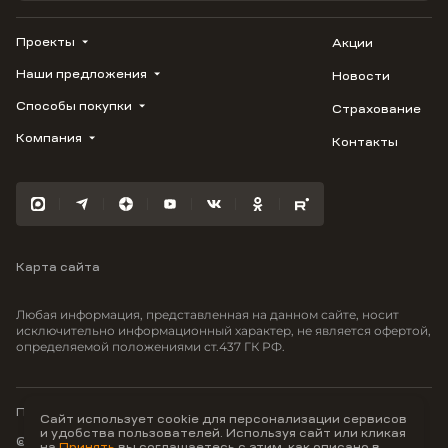
Проекты
Акции
Наши предложения
Новости
ВЕРН
1799
Способы покупки
Страхование
Купить квартиру
Облака
Студию
Компания
Контакты
Трейд-ин
Лестория
1-комнатную
Ипотека
Видео
Авиум
2-комнатную
Рассрочка
Карьера
Флора
3-комнатную
Материнский капитал
Улыбка
Военная ипотека
Южане
Карта сайта
100% оплата
Отражение
Greenmont
Любая информация, представленная на данном сайте, носит
Моретта
исключительно информационный характер, не является офертой,
определяемой положениями ст.437 ГК РФ.
Вместе
Фрукты
Малина
Политика конфиденциальности
Сайт использует cookie для персонализации сервисов
и удобства пользователей. Используя сайт или кликая
© ООО Неоагентство, ИНН 9703176621,
на
Принять
вы соглашаетесь с этим, как описано в