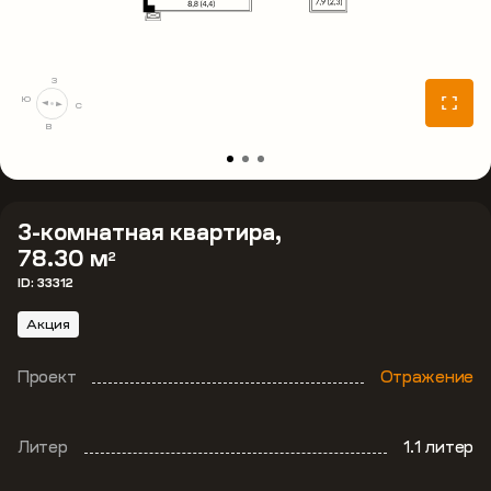
З
Ю
С
В
3-комнатная квартира,
78.30 м
2
ID: 33312
Акция
Проект
Отражение
Литер
1.1 литер