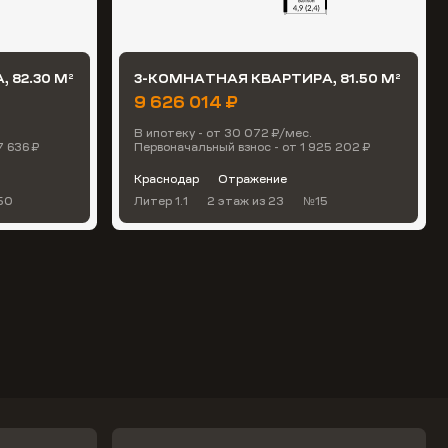
 82.30 М
3-КОМНАТНАЯ КВАРТИРА, 81.50 М
2
2
9 626 014 ₽
В ипотеку - от 30 072 ₽/мес.
7 636 ₽
Первоначальный взнос - от 1 925 202 ₽
Краснодар
Отражение
50
Литер 1.1
2 этаж
из 23
№15