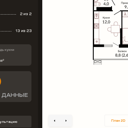
2
из 2
13
из 23
ь кухни
 м
2
 ДАННЫЕ
План 2D
сультацию