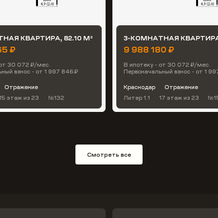
НАЯ КВАРТИРА, 82.10 М
3-КОМНАТНАЯ КВАРТИРА,
2
65 ₽
9 988 180 ₽
 от 30 072 ₽/мес.
В ипотеку - от 30 072 ₽/мес.
ный взнос - от 1 997 846 ₽
Первоначальный взнос - от 1 99
Отражение
Краснодар
Отражение
15 этаж
из 23
№132
Литер 1.1
17 этаж
из 23
№1
Смотреть все