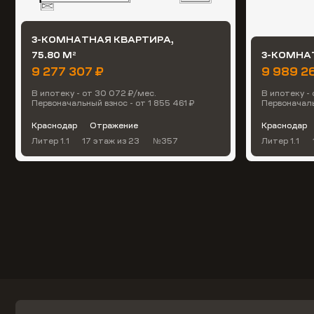
3-КОМНАТНАЯ КВАРТИРА,
75.80 М
3-КОМНАТ
2
9 277 307 ₽
9 989 2
В ипотеку - от 30 072 ₽/мес.
В ипотеку -
Первоначальный взнос - от 1 855 461 ₽
Первоначаль
Краснодар
Отражение
Краснодар
Литер 1.1
17 этаж
из 23
№357
Литер 1.1