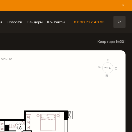
ия
Новости
Тендеры
Контакты
8 800 777 40 93
Квартира №321
Солнце
З
Ю
С
В