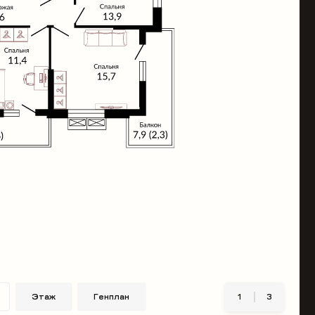
Этаж
Генплан
1
3