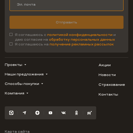
Отправить
Я соглашаюсь с
политикой конфиденциальности
и
даю согласие на
обработку персональных данных
Я соглашаюсь на
получение рекламных рассылок
Проекты
Акции
Наши предложения
Новости
ВЕРН
1799
Способы покупки
Страхование
Купить квартиру
Облака
Студию
Компания
Контакты
Трейд-ин
Лестория
1-комнатную
Ипотека
Видео
Авиум
2-комнатную
Рассрочка
Карьера
Флора
3-комнатную
Материнский капитал
Улыбка
Военная ипотека
Отражение
Карта сайта
100% оплата