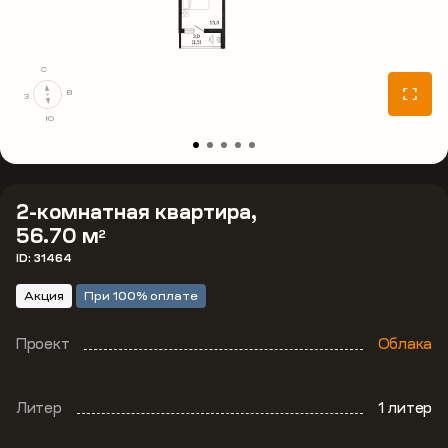
С
В
З
Ю
2-комнатная квартира,
56.70 м
2
ID: 31464
Акция
При 100% оплате
Проект
Облака
Литер
1 литер