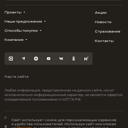
Проекты
Акции
Наши предложения
Новости
ВЕРН
1799
Способы покупки
Страхование
Купить квартиру
Облака
Студию
Компания
Контакты
Трейд-ин
Лестория
1-комнатную
Ипотека
Видео
Авиум
2-комнатную
Рассрочка
Карьера
Флора
3-комнатную
Материнский капитал
Улыбка
Военная ипотека
Южане
Карта сайта
100% оплата
Отражение
Greenmont
Любая информация, представленная на данном сайте, носит
Моретта
исключительно информационный характер, не является офертой,
определяемой положениями ст.437 ГК РФ.
Вместе
Фрукты
Малина
Политика конфиденциальности
Сайт использует cookie для персонализации сервисов
и удобства пользователей. Используя сайт или кликая
© ООО Неоагентство, ИНН 9703176621,