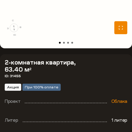
С
В
З
Ю
2-комнатная квартира,
63.40 м
2
ID: 31455
Акция
При 100% оплате
Проект
Облака
Литер
1 литер