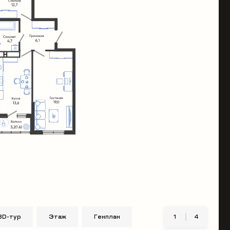
3D-тур
Этаж
Генплан
1
4