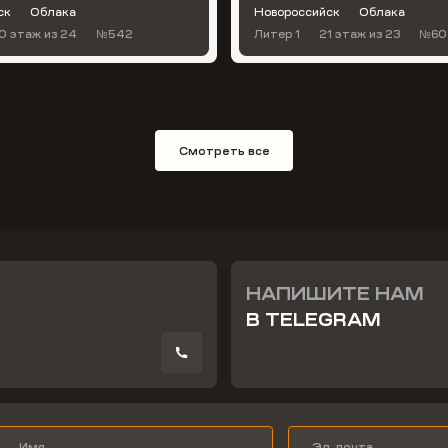
ск
Облака
Новороссийск
Облака
0 этаж
из 24
№542
Литер 1
21 этаж
из 23
№60
Смотреть все
НАПИШИТЕ НАМ
В TELEGRAM