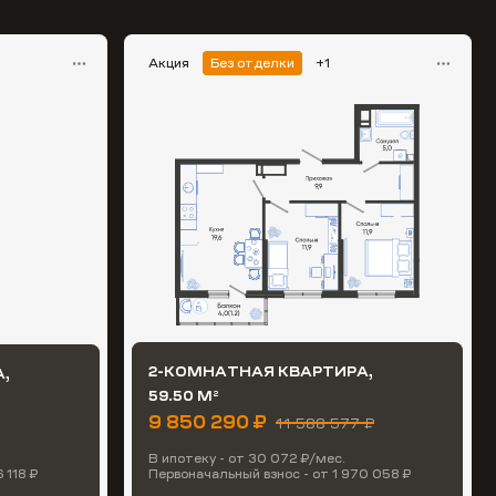
Акция
Без отделки
+1
2-КОМНАТНАЯ КВАРТИРА,
,
59.50 М
2
9 850 290 ₽
11 588 577 ₽
В ипотеку - от 30 072 ₽/мес.
 118 ₽
Первоначальный взнос - от 1 970 058 ₽