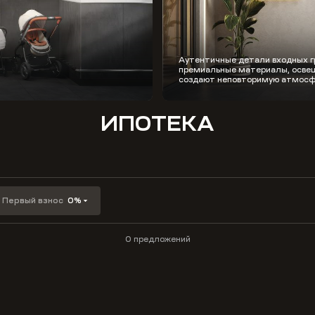
Аутентичные детали входных г
премиальные материалы, освещ
создают неповторимую атмосф
ИПОТЕКА
Первый взнос
0%
0 предложений