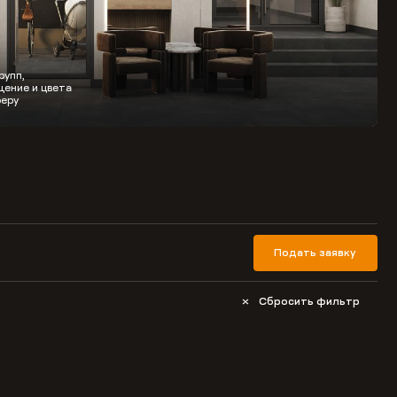
рупп,
ение и цвета
еру
Подать заявку
Сбросить фильтр