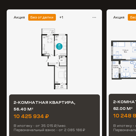
Акция
Без отделки
+1
Акция
Бе
2-КОМНА
2-КОМНАТНАЯ КВАРТИРА,
62.00 М
56.40 М
2
2
10 248 
10 425 934 ₽
В ипотеку - от 35 015 ₽/мес.
В ипотеку -
Первоначальный взнос - от 2 085 186 ₽
Первоначаль