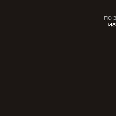
ПО 
ИЗ