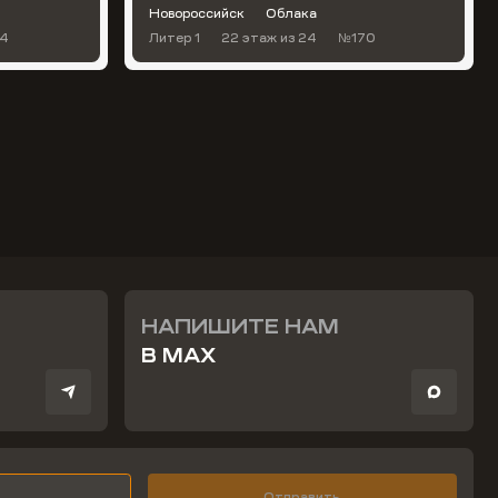
Новороссийск
Облака
4
Литер 1
22 этаж
из 24
№170
НАПИШИТЕ НАМ
В MAX
Отправить