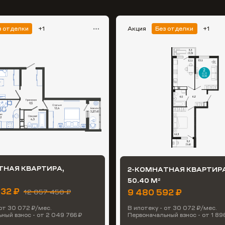
з отделки
+1
Акция
Без отделки
+1
ТНАЯ КВАРТИРА,
2-КОМНАТНАЯ КВАРТИРА
50.40 М
2
832 ₽
9 480 592 ₽
12 057 450 ₽
 от 30 072 ₽/мес.
В ипотеку - от 30 072 ₽/мес.
ный взнос - от 2 049 766 ₽
Первоначальный взнос - от 1 896