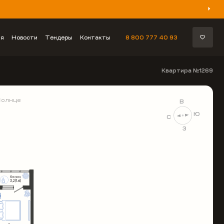
ия
Новости
Тендеры
Контакты
8 800 777 40 93
Квартира №1269
Солнце
В
Ю
С
З