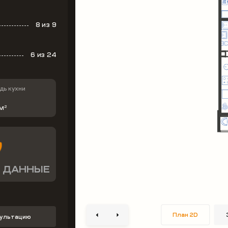
8
из 9
6
из 24
ь кухни
 м
2
 ДАННЫЕ
План 2D
сультацию