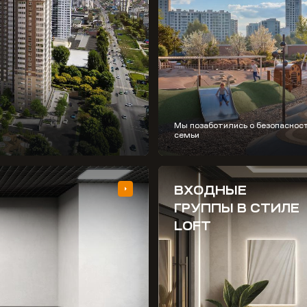
Мы позаботились о безопаснос
семьи
ВХОДНЫЕ
ГРУППЫ В СТИЛЕ
LOFT