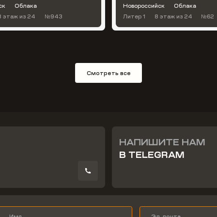
ск
Облака
Новороссийск
Облака
8 этаж
из 24
№943
Литер 1
8 этаж
из 24
№62
Смотреть все
НАПИШИТЕ НАМ
В TELEGRAM