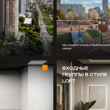
Мы позаботились о безопаснос
семьи
ВХОДНЫЕ
ГРУППЫ В СТИЛЕ
LOFT