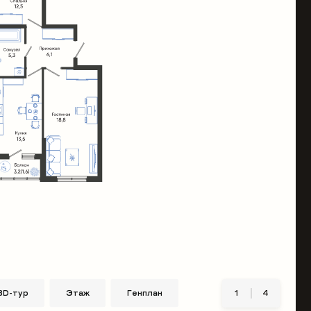
3D-тур
Этаж
Генплан
1
4