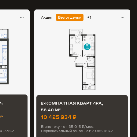
Акция
Без отделки
+1
,
2-КОМНАТНАЯ КВАРТИРА,
56.40 М
2
10 425 934 ₽
 ₽
В ипотеку - от 35 015 ₽/мес.
4 278 ₽
Первоначальный взнос - от 2 085 186 ₽