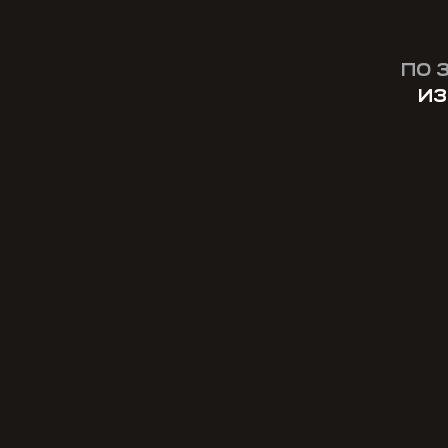
ПО 
ИЗ