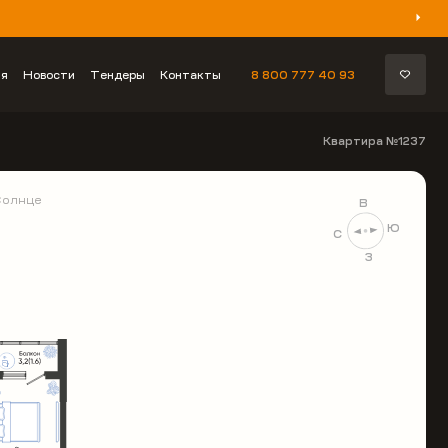
ия
Новости
Тендеры
Контакты
8 800 777 40 93
Квартира №1237
Солнце
В
Ю
С
З