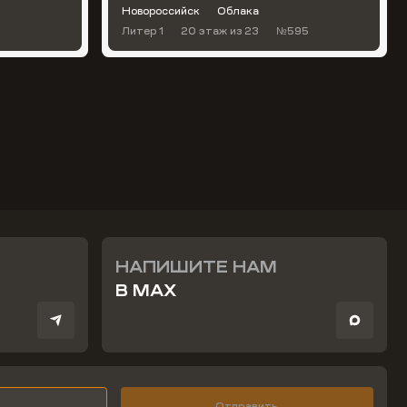
Новороссийск
Облака
Литер 1
20 этаж
из 23
№595
НАПИШИТЕ НАМ
В MAX
Отправить