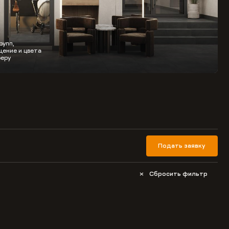
рупп,
ение и цвета
еру
Подать заявку
Сбросить фильтр