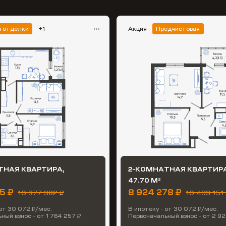
з отделки
+1
Акция
Предчистовая
ТНАЯ КВАРТИРА,
2-КОМНАТНАЯ КВАРТИРА
47.70 М
2
85 ₽
8 924 278 ₽
10 377 982 ₽
10 499 151
 от 30 072 ₽/мес.
В ипотеку - от 30 072 ₽/мес.
ный взнос - от 1 764 257 ₽
Первоначальный взнос - от 2 92