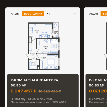
Акция
Без отделки
+1
Акция
Бе
2-КОМНАТНАЯ КВАРТИРА,
2-КОМНА
50.80 М
50.80 М
2
2
8 947 457 ₽
8 821 2
10 526 420 ₽
В ипотеку - от 30 072 ₽/мес.
В ипотеку -
Первоначальный взнос - от 1 789 491 ₽
Первоначаль