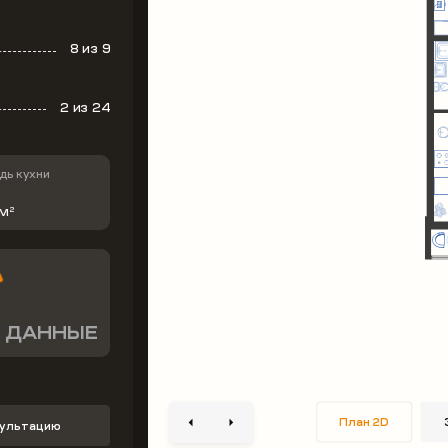
8
из 9
2
из 24
ь кухни
 м
2
 ДАННЫЕ
План 2D
сультацию