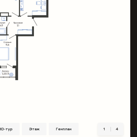
3D-тур
Этаж
Генплан
1
4