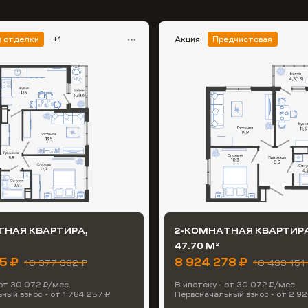
з отделки
+1
Акция
Предчистовая
ТНАЯ КВАРТИРА,
2-КОМНАТНАЯ КВАРТИРА
47.70 М
2
85 ₽
8 924 278 ₽
10 377 982 ₽
10 499 151
 от 30 072 ₽/мес.
В ипотеку - от 30 072 ₽/мес.
ный взнос - от 1 764 257 ₽
Первоначальный взнос - от 2 92