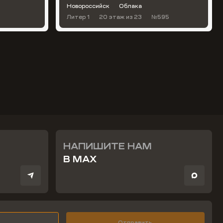
Новороссийск
Облака
Литер 1
20 этаж
из 23
№595
НАПИШИТЕ НАМ
В MAX
Отправить