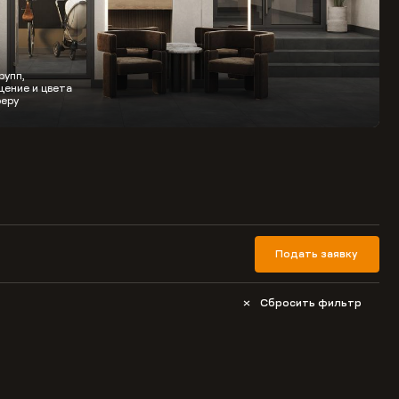
рупп,
ение и цвета
еру
Подать заявку
Сбросить фильтр