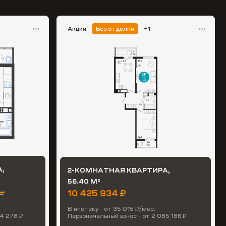
Акция
Без отделки
+1
,
2-КОМНАТНАЯ КВАРТИРА,
56.40 М
2
10 425 934 ₽
 ₽
В ипотеку - от 35 015 ₽/мес.
4 278 ₽
Первоначальный взнос - от 2 085 186 ₽