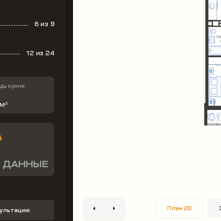
6
из 9
12
из 24
ь кухни
 м
2
 ДАННЫЕ
План 2D
сультацию