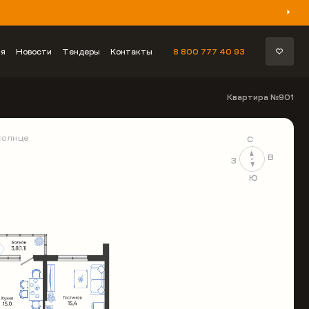
ия
Новости
Тендеры
Контакты
8 800 777 40 93
Квартира №901
Солнце
С
В
З
Ю