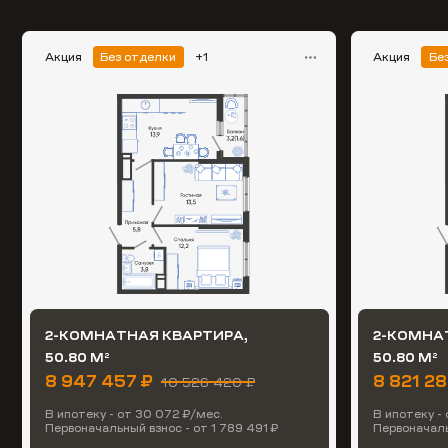
Акция
Без отделки
+1
Акция
Бе
2-КОМНАТНАЯ КВАРТИРА,
2-КОМНА
50.80 М
50.80 М
2
2
8 947 457 ₽
8 821 2
10 526 420 ₽
В ипотеку - от 30 072 ₽/мес.
В ипотеку -
Первоначальный взнос - от 1 789 491 ₽
Первоначаль