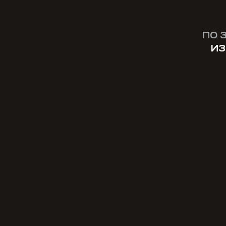
ПО 
ИЗ