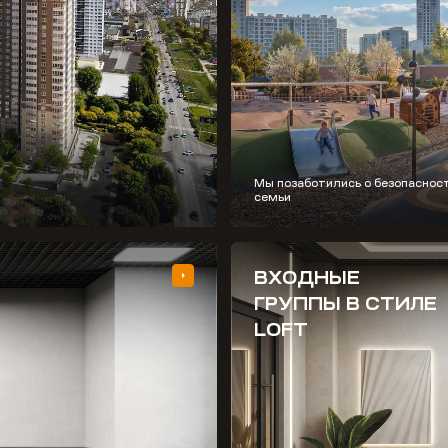
Мы позаботились о безопаснос
семьи
ВХОДНЫЕ
ГРУППЫ В СТИЛЕ
LOFT