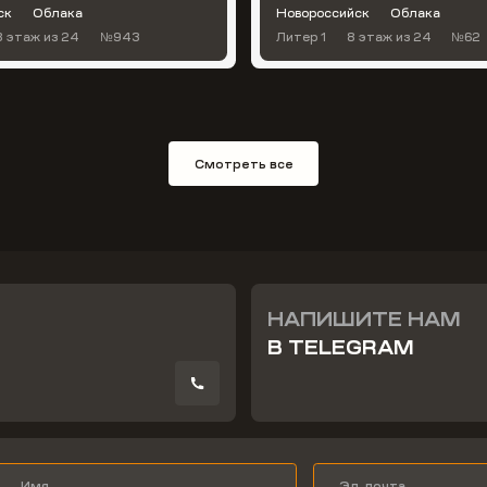
ск
Облака
Новороссийск
Облака
8 этаж
из 24
№943
Литер 1
8 этаж
из 24
№62
Смотреть все
НАПИШИТЕ НАМ
В TELEGRAM