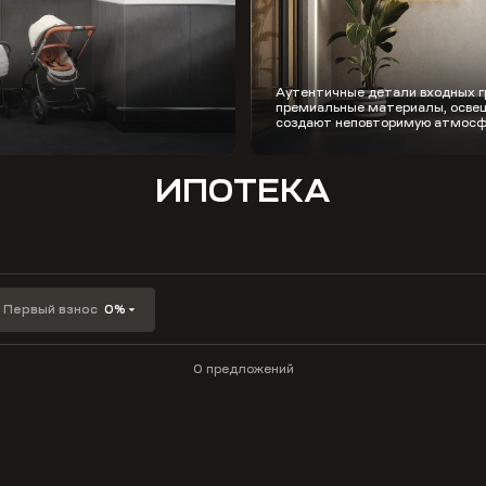
Аутентичные детали входных г
премиальные материалы, освещ
создают неповторимую атмосф
ИПОТЕКА
Первый взнос
0%
0 предложений