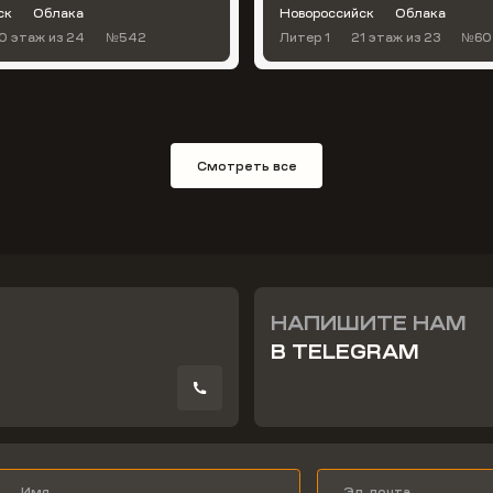
ск
Облака
Новороссийск
Облака
0 этаж
из 24
№542
Литер 1
21 этаж
из 23
№60
Смотреть все
НАПИШИТЕ НАМ
В TELEGRAM