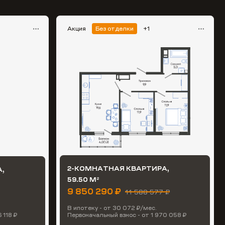
Акция
Без отделки
+1
2-КОМНАТНАЯ КВАРТИРА,
,
59.50 М
2
9 850 290 ₽
11 588 577 ₽
В ипотеку - от 30 072 ₽/мес.
 118 ₽
Первоначальный взнос - от 1 970 058 ₽