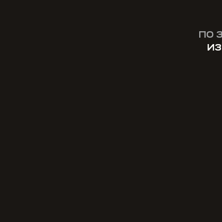
ПО 
ИЗ