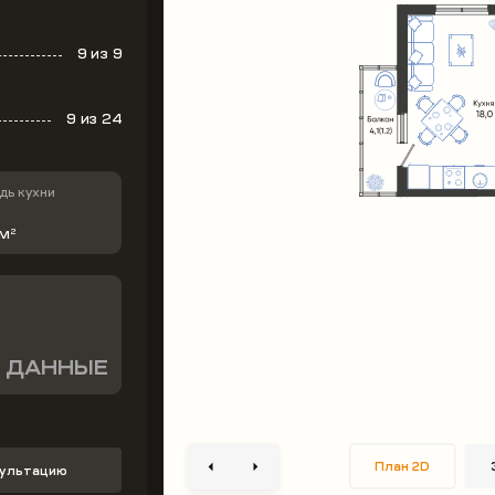
9
из 9
9
из 24
ь кухни
 м
2
 ДАННЫЕ
План 2D
сультацию