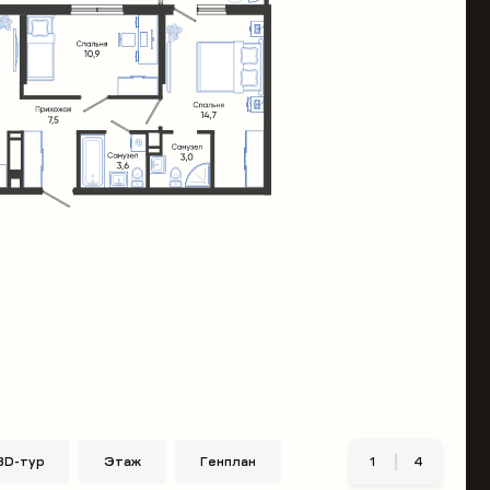
3D-тур
Этаж
Генплан
1
4