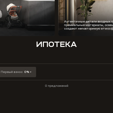
Аутентичные детали входных г
премиальные материалы, освещ
создают неповторимую атмосф
ИПОТЕКА
Первый взнос
0%
0 предложений