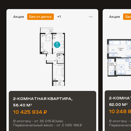
Акция
Без отделки
+1
Акция
Бе
2-КОМНА
2-КОМНАТНАЯ КВАРТИРА,
62.00 М
56.40 М
2
2
10 248 
10 425 934 ₽
В ипотеку - от 35 015 ₽/мес.
В ипотеку -
Первоначальный взнос - от 2 085 186 ₽
Первоначаль