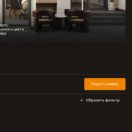
рупп,
ение и цвета
еру
Подать заявку
Сбросить фильтр