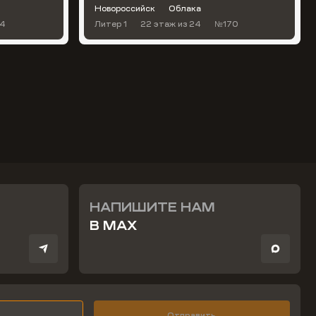
Новороссийск
Облака
4
Литер 1
22 этаж
из 24
№170
НАПИШИТЕ НАМ
В MAX
Отправить