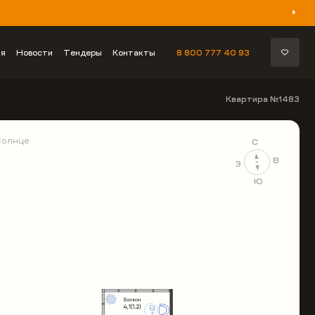
ия
Новости
Тендеры
Контакты
8 800 777 40 93
Квартира №1483
Солнце
С
В
З
Ю