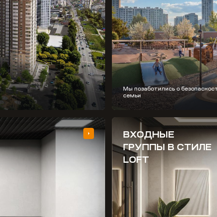
Мы позаботились о безопаснос
семьи
ВХОДНЫЕ
ГРУППЫ В СТИЛЕ
LOFT