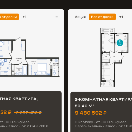
з отделки
+1
Акция
Без отделки
+1
ТНАЯ КВАРТИРА,
2-КОМНАТНАЯ КВАРТИРА
50.40 М
2
832 ₽
9 480 592 ₽
12 057 450 ₽
 от 30 072 ₽/мес.
В ипотеку - от 30 072 ₽/мес.
ный взнос - от 2 049 766 ₽
Первоначальный взнос - от 1 896