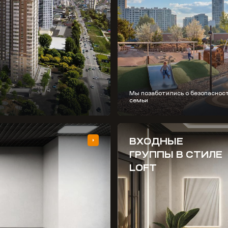
Мы позаботились о безопаснос
семьи
ВХОДНЫЕ
ГРУППЫ В СТИЛЕ
LOFT