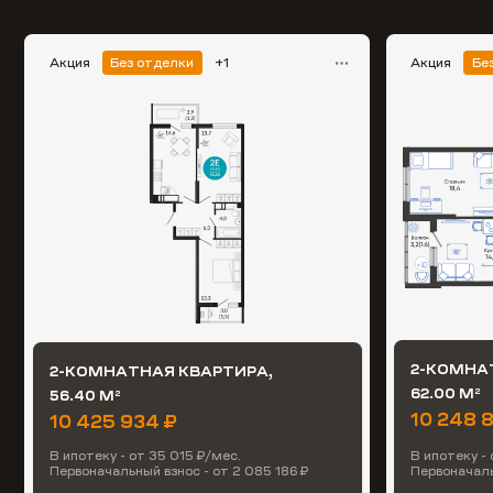
Акция
Без отделки
+1
Акция
Бе
2-КОМНА
2-КОМНАТНАЯ КВАРТИРА,
62.00 М
56.40 М
2
2
10 248 
10 425 934 ₽
В ипотеку - от 35 015 ₽/мес.
В ипотеку -
Первоначальный взнос - от 2 085 186 ₽
Первоначаль