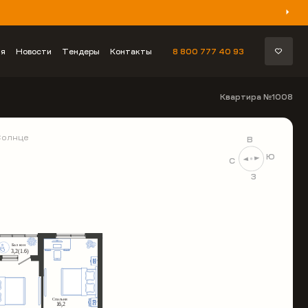
ия
Новости
Тендеры
Контакты
8 800 777 40 93
Квартира №1008
Солнце
В
Ю
С
З