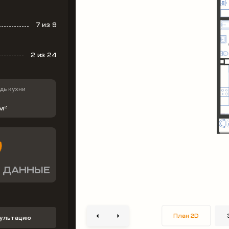
7
из 9
2
из 24
ь кухни
 м
2
 ДАННЫЕ
План 2D
сультацию