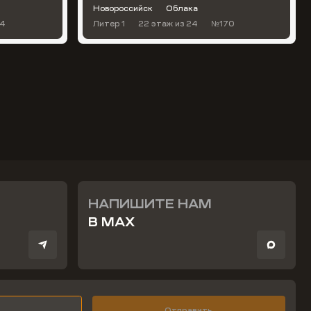
Новороссийск
Облака
4
Литер 1
22 этаж
из 24
№170
НАПИШИТЕ НАМ
В MAX
Отправить