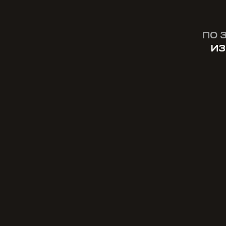
ПО 
ИЗ