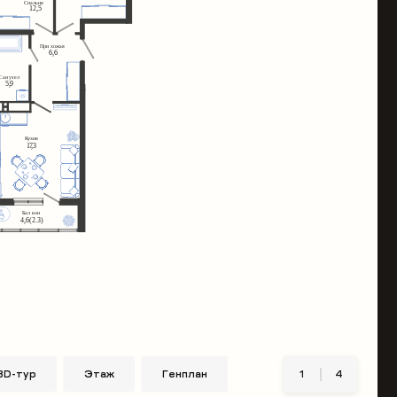
3D-тур
Этаж
Генплан
1
4