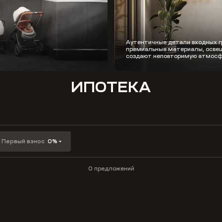
Аутентичные детали входных г
премиальные материалы, освещ
создают неповторимую атмосф
ИПОТЕКА
Первый взнос
0%
0 предложений