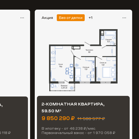
Акция
Без отделки
+1
2-КОМНАТНАЯ КВАРТИРА,
,
59.50 М
2
9 850 290 ₽
11 588 577 ₽
В ипотеку - от 46 238 ₽/мес.
 118 ₽
Первоначальный взнос - от 1 970 058 ₽