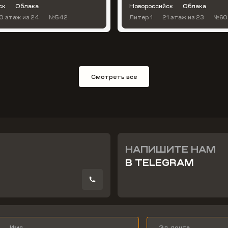
ск
Облака
Новороссийск
Облака
0 этаж
из 24
№542
Литер 1
21 этаж
из 23
№60
Смотреть все
НАПИШИТЕ НАМ
В TELEGRAM