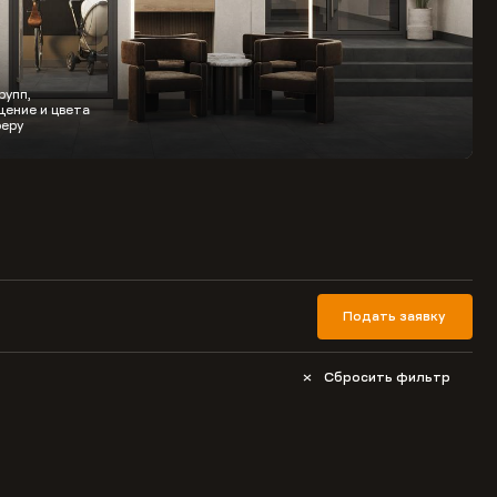
рупп,
ение и цвета
еру
Подать заявку
Сбросить фильтр