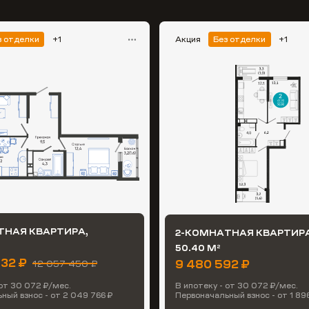
з отделки
+1
Акция
Без отделки
+1
ТНАЯ КВАРТИРА,
2-КОМНАТНАЯ КВАРТИРА
50.40 М
2
832 ₽
9 480 592 ₽
12 057 450 ₽
 от 30 072 ₽/мес.
В ипотеку - от 30 072 ₽/мес.
ный взнос - от 2 049 766 ₽
Первоначальный взнос - от 1 896