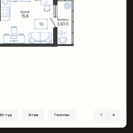
3D-тур
Этаж
Генплан
1
4