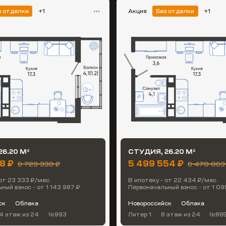
з отделки
+1
Акция
Без отделки
+1
26.20 М
СТУДИЯ, 26.20 М
2
2
38 ₽
5 499 554 ₽
6 729 339 ₽
6 470 063
 от 23 333 ₽/мес.
В ипотеку - от 22 434 ₽/мес.
ный взнос - от 1 143 987 ₽
Первоначальный взнос - от 1 09
ск
Облака
Новороссийск
Облака
4 этаж
из 24
№993
Литер 1
8 этаж
из 24
№86