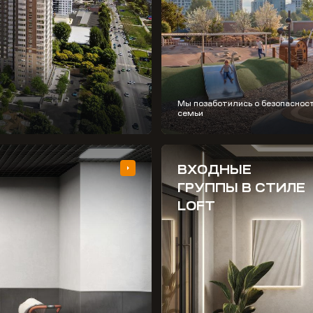
Мы позаботились о безопаснос
семьи
ВХОДНЫЕ
ГРУППЫ В СТИЛЕ
LOFT