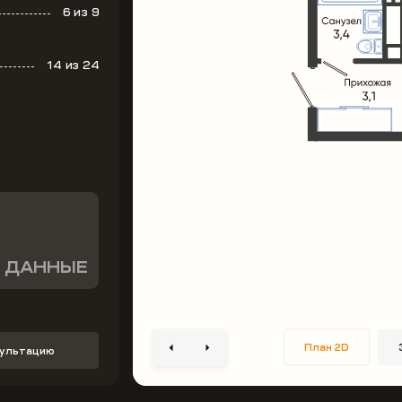
6
из 9
14
из 24
 ДАННЫЕ
План 2D
сультацию