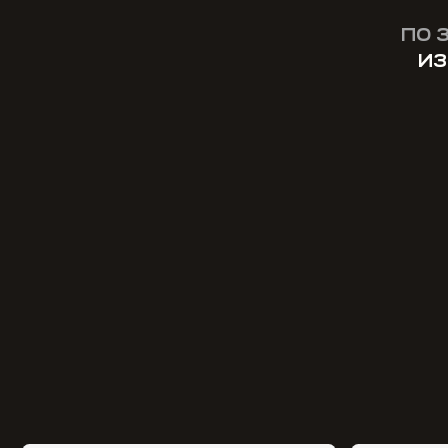
ПО 
ИЗ