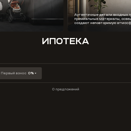
Аутентичные детали входных г
премиальные материалы, освещ
создают неповторимую атмосф
ИПОТЕКА
Первый взнос
0%
0 предложений