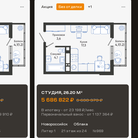
Акция
Без отделки
+1
СТУДИЯ, 26.20 М
2
5 686 822 ₽
 ₽
6 690 379 ₽
В ипотеку - от 23 198 ₽/мес.
9 910 ₽
Первоначальный взнос - от 1 137 364 ₽
Новороссийск
Облака
5
Литер 1
21 этаж
из 24
№969