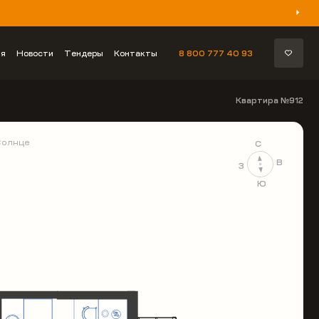
ия
Новости
Тендеры
Контакты
8 800 777 40 93
Квартира №912
Солнце
С
В
З
Ю