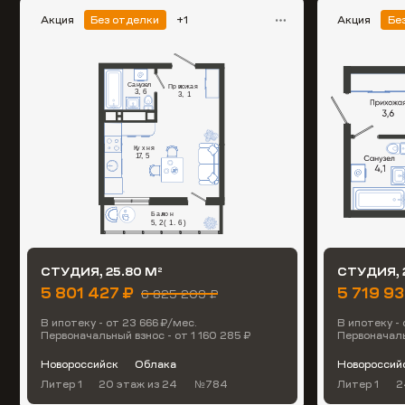
Акция
Без отделки
+1
Акция
Бе
СТУДИЯ, 25.80 М
СТУДИЯ, 
2
5 801 427 ₽
5 719 9
6 825 209 ₽
В ипотеку - от 23 666 ₽/мес.
В ипотеку -
Первоначальный взнос - от 1 160 285 ₽
Первоначаль
Новороссийск
Облака
Новороссий
Литер 1
20 этаж
из 24
№784
Литер 1
2