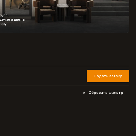
рупп,
ение и цвета
еру
Подать заявку
Сбросить фильтр