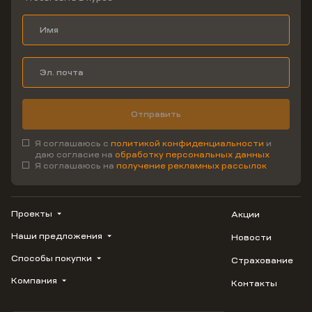
Отправить
Я соглашаюсь с
политикой конфиденциальности
и
даю согласие на
обработку персональных данных
Я соглашаюсь на
получение рекламных рассылок
Проекты
Акции
Наши предложения
Новости
ВЕРН
1799
Способы покупки
Страхование
Купить квартиру
Облака
Студию
Компания
Контакты
Трейд-ин
Лестория
1-комнатную
Ипотека
Видео
Авиум