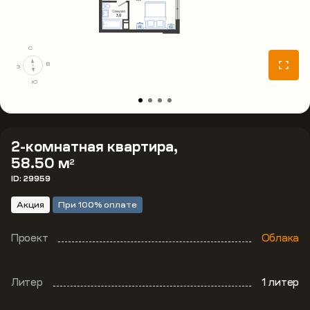
С
В
З
Ю
2-комнатная квартира,
58.50 м
2
ID: 29959
Акция
При 100% оплате
Проект
Облака
Литер
1 литер