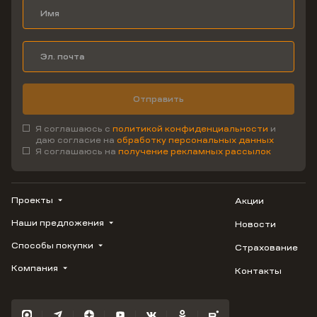
Отправить
Я соглашаюсь с
политикой конфиденциальности
и
даю согласие на
обработку персональных данных
Я соглашаюсь на
получение рекламных рассылок
Проекты
Акции
Наши предложения
Новости
ВЕРН
1799
Способы покупки
Страхование
Купить квартиру
Облака
Студию
Компания
Контакты
Трейд-ин
Лестория
1-комнатную
Ипотека
Видео
Авиум
2-комнатную
Рассрочка
Карьера
Флора