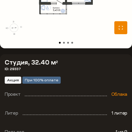
З
С
Ю
В
Студия, 32.40 м
2
ID: 29337
Акция
При 100% оплате
Проект
Облака
Литер
1 литер
Подъезд
1
из 9