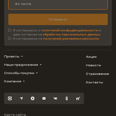
Отправить
Я соглашаюсь с
политикой конфиденциальности
и
даю согласие на
обработку персональных данных
Я соглашаюсь на
получение рекламных рассылок
Проекты
Акции
Наши предложения
Новости
ВЕРН
1799
Способы покупки
Страхование
Купить квартиру
Облака
Студию
Компания
Контакты
Трейд-ин
Лестория
1-комнатную
Ипотека
Видео
Авиум
2-комнатную
Рассрочка
Карьера
Флора
3-комнатную
Материнский капитал
Улыбка
Военная ипотека
Отражение
Карта сайта
100% оплата