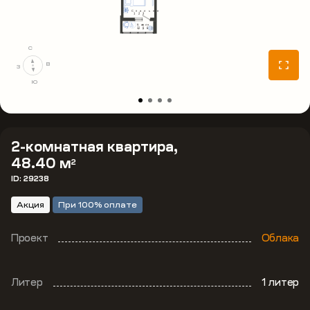
С
В
З
Ю
2-комнатная квартира,
48.40 м
2
ID: 29238
Акция
При 100% оплате
Проект
Облака
Литер
1 литер