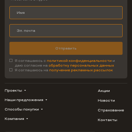
Отправить
Я соглашаюсь с
политикой конфиденциальности
и
даю согласие на
обработку персональных данных
Я соглашаюсь на
получение рекламных рассылок
Проекты
Акции
Наши предложения
Новости
ВЕРН
1799
Способы покупки
Страхование
Купить квартиру
Облака
Студию
Компания
Контакты
Трейд-ин
Лестория
1-комнатную
Ипотека
Видео
Авиум