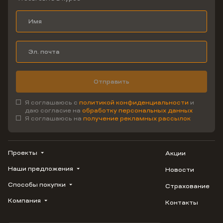
Отправить
Я соглашаюсь с
политикой конфиденциальности
и
даю согласие на
обработку персональных данных
Я соглашаюсь на
получение рекламных рассылок
Проекты
Акции
Наши предложения
Новости
ВЕРН
1799
Способы покупки
Страхование
Купить квартиру
Облака
Студию
Компания
Контакты
Трейд-ин
Лестория
1-комнатную
Ипотека
Видео
Авиум