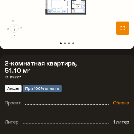
С
В
З
Ю
2-комнатная квартира,
51.10 м
2
ID: 29227
Акция
При 100% оплате
Проект
Облака
Литер
1 литер