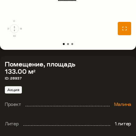
С
З
В
Ю
Помещение, площадь
133.00 м
2
ID: 28937
Акция
Проект
Малина
Литер
1 литер