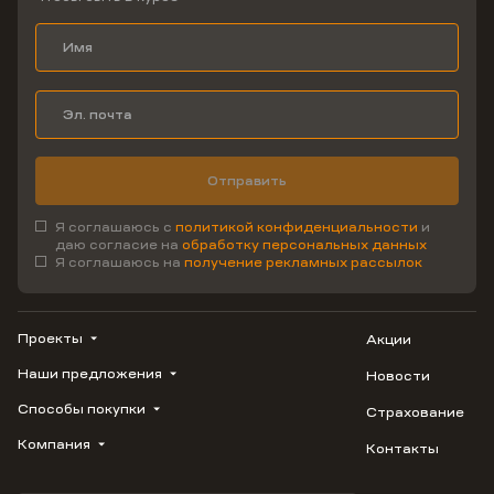
Отправить
Я соглашаюсь с
политикой конфиденциальности
и
даю согласие на
обработку персональных данных
Я соглашаюсь на
получение рекламных рассылок
Проекты
Акции
Наши предложения
Новости
ВЕРН
1799
Способы покупки
Страхование
Купить квартиру
Облака
Студию
Компания
Контакты
Трейд-ин
Лестория
1-комнатную
Ипотека
Видео
Авиум