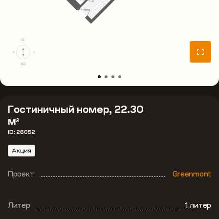
С
З
В
Ю
Гостиничный номер, 22.30
м
2
ID: 26052
Акция
Проект
Greenmont
Литер
1 литер