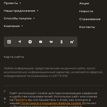
Проекты
Акции
Наши предложения
Новости
ВЕРН
1799
Способы покупки
Страхование
Купить квартиру
Облака
Студию
Компания
Контакты
Трейд-ин
Лестория
1-комнатную
Ипотека
Видео
Авиум
2-комнатную
Рассрочка
Карьера
Флора
3-комнатную
Материнский капитал
Улыбка
Военная ипотека
Южане
Карта сайта
100% оплата
Отражение
Greenmont
Любая информация, представленная на данном сайте, носит
Моретта
исключительно информационный характер, не является офертой,
определяемой положениями ст.437 ГК РФ.
Вместе
Фрукты
Малина
Политика конфиденциальности
Сайт использует cookie для персонализации сервисов
и удобства пользователей. Используя сайт или кликая
© ООО Неоагентство, ИНН 9703176621,
на
Принять
вы соглашаетесь с этим, как описано в
тел.:
+7 800 707-87-38
нашей
Политике в отношении файлов cookie.
Если нет
— Вы можете запретить сохранение cookie в