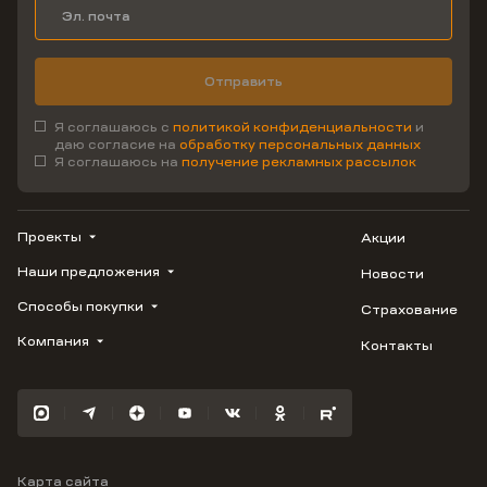
Отправить
Я соглашаюсь с
политикой конфиденциальности
и
даю согласие на
обработку персональных данных
Я соглашаюсь на
получение рекламных рассылок
Проекты
Акции
Наши предложения
Новости
ВЕРН
1799
Способы покупки
Страхование
Купить квартиру
Облака
Студию
Компания
Контакты
Трейд-ин
Лестория
1-комнатную
Ипотека
Видео
Авиум
2-комнатную
Рассрочка
Карьера
Флора
3-комнатную
Материнский капитал
Улыбка
Военная ипотека
Отражение
Карта сайта
100% оплата